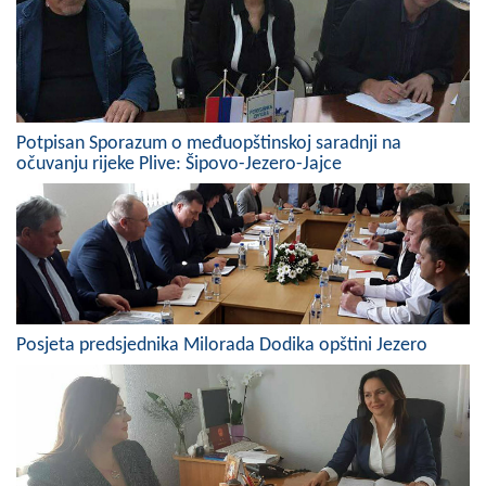
Skupštinsko vijeće opštine jezero
Sastav Skupštine
Službeni Glasnici
Potpisan Sporazum o međuopštinskoj saradnji na
očuvanju rijeke Plive: Šipovo-Jezero-Jajce
OPŠTINSKA UPRAVA
INFO
Vijesti
Aktivnosti
Posjeta predsjednika Milorada Dodika opštini Jezero
Javni pozivi
Obavještenja
Zaštita od požara