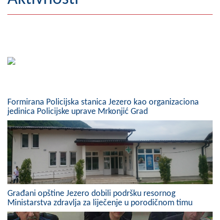
Geografija
Naseljena mjesta
Zanimljivosti
Fotogalerija
Formirana Policijska stanica Jezero kao organizaciona
NAČELNIK
jedinica Policijske uprave Mrkonjić Grad
O Načelniku
Zamjenik načelnika
Izvještaj o radu načelnika
SKUPŠTINA
Građani opštine Jezero dobili podršku resornog
Ministarstva zdravlja za liječenje u porodičnom timu
Statut Opštine