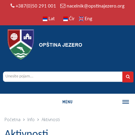
+387(0)50 291 001
nacelnik@opstinajezero.org
Lat
Ćir
Eng
MENU
O OPŠTINI
Početna
Info
Aktivnosti
Istorija
Aktivnosti