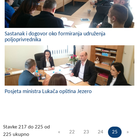
Sastanak i dogovor oko formiranja udruženja
poljoprivrednika
Posjeta ministra Lukača opština Jezero
Stavke 217 do 225 od
«
22
23
24
25
»
225 ukupno