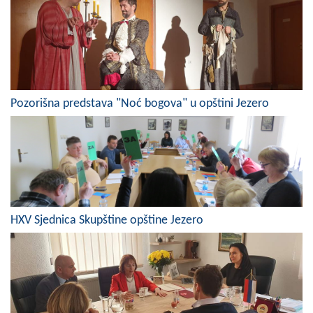
Skupštinsko vijeće opštine jezero
Sastav Skupštine
Službeni Glasnici
Pozorišna predstava "Noć bogova" u opštini Jezero
OPŠTINSKA UPRAVA
INFO
Vijesti
Aktivnosti
HXV Sjednica Skupštine opštine Jezero
Javni pozivi
Obavještenja
Zaštita od požara