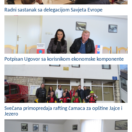
COVID 19
Radni sastanak sa delegacijom Savjeta Evrope
Geoistraživanja
FINANSIJE
PRIVREDA
Poljoprivreda
Potpisan Ugovor sa korisnikom ekonomske komponente
Turizam
Sport
CIVILNA ZAŠTITA
KONTAKT
Svečana primopredaja rafting čamaca za opštine Jajce i
Jezero