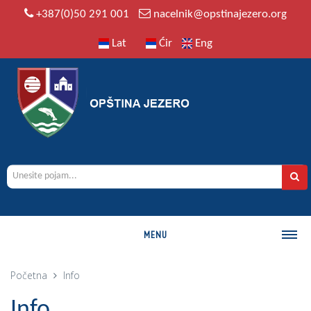
+387(0)50 291 001
nacelnik@opstinajezero.org
Lat
Ćir
Eng
MENU
O OPŠTINI
Početna
Info
Istorija
Info