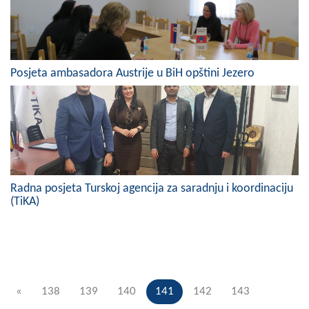
Posjeta ambasadora Austrije u BiH opštini Jezero
Radna posjeta Turskoj agencija za saradnju i koordinaciju
(TiKA)
«
138
139
140
141
142
143