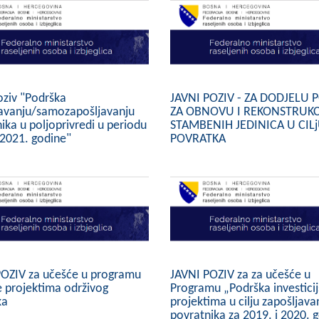
oziv "Podrška
JAVNI POZIV - ZA DODJELU
javanju/samozapošljavanju
ZA OBNOVU I REKONSTRUKC
ika u poljoprivredi u periodu
STAMBENIH JEDINICA U CIL
 2021. godine"
POVRATKA
POZIV za učešće u programu
JAVNI POZIV za za učešće u
 projektima održivog
Programu „Podrška investici
ka
projektima u cilju zapošljava
povratnika za 2019. i 2020. 