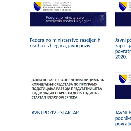
Federalno ministarstvo raseljenih
Javni p
osoba i izbjeglica, javni pozivi
zapošl
povratn
2020. i
JAVNI POZIV - STARTAP
JAVNI 
podrške
povrat