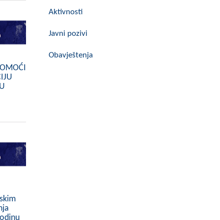
Aktivnosti
Javni pozivi
Obavještenja
 POMOĆI
IJU
jU
jskim
nja
godinu