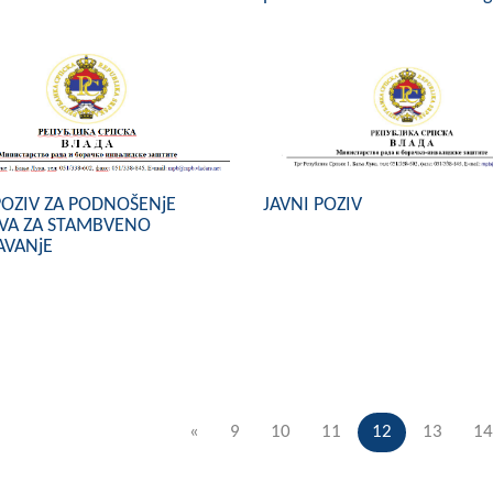
POZIV ZA PODNOŠENjE
JAVNI POZIV
EVA ZA STAMBVENO
AVANjE
«
9
10
11
12
13
14