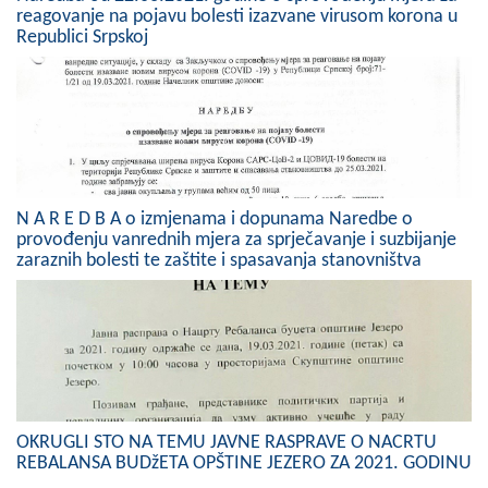
reagovanje na pojavu bolesti izazvane virusom korona u
Skupštinsko vijeće opštine jezero
Republici Srpskoj
Sastav Skupštine
Službeni Glasnici
OPŠTINSKA UPRAVA
INFO
N A R E D B A o izmjenama i dopunama Naredbe o
provođenju vanrednih mjera za sprječavanje i suzbijanje
Vijesti
zaraznih bolesti te zaštite i spasavanja stanovništva
Aktivnosti
Javni pozivi
Obavještenja
OKRUGLI STO NA TEMU JAVNE RASPRAVE O NACRTU
Zaštita od požara
REBALANSA BUDžETA OPŠTINE JEZERO ZA 2021. GODINU