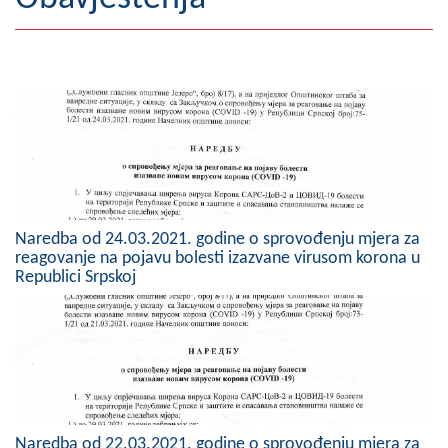
Geografija
Naseljena mjesta
Zanimljivosti
Fotogalerija
NAČELNIK
Naredba od 24.03.2021. godine o sprovođenju mjera za
O Načelniku
reagovanje na pojavu bolesti izazvane virusom korona u
Republici Srpskoj
Zamjenik načelnika
Izvještaj o radu načelnika
SKUPŠTINA
Statut Opštine
Naredba od 22.03.2021. godine o sprovođenju mjera za