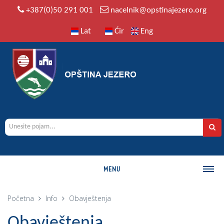
+387(0)50 291 001
nacelnik@opstinajezero.org
Lat
Ćir
Eng
MENU
O OPŠTINI
Početna
Info
Obavještenja
Istorija
Obavještenja