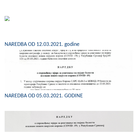
COVID 19
Geoistraživanja
FINANSIJE
NAREDBA OD 12.03.2021. godine
PRIVREDA
Poljoprivreda
Turizam
Sport
NAREDBA OD 05.03.2021. GODINE
CIVILNA ZAŠTITA
KONTAKT