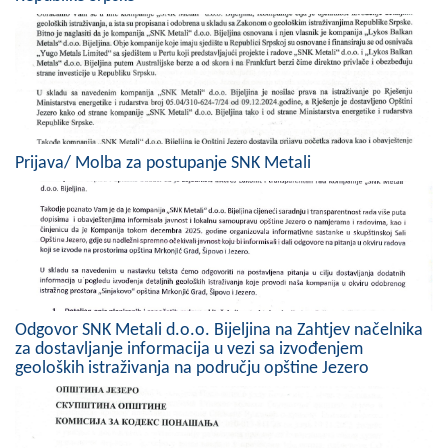
Skupštinsko vijeće opštine jezero
Sastav Skupštine
Službeni Glasnici
OPŠTINSKA UPRAVA
Prijava/ Molba za postupanje SNK Metali
INFO
Vijesti
Aktivnosti
Javni pozivi
Odgovor SNK Metali d.o.o. Bijeljina na Zahtjev načelnika
za dostavljanje informacija u vezi sa izvođenjem
geoloških istraživanja na području opštine Jezero
Obavještenja
Zaštita od požara