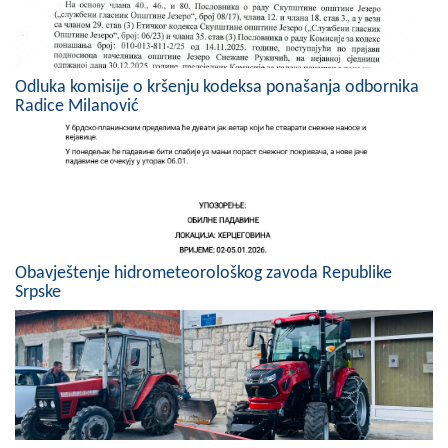
COVID 19
Geoistraživanja
Odluka komisije o kršenju kodeksa ponašanja odbornika
Radice Milanović
FINANSIJE
PRIVREDA
Poljoprivreda
Turizam
Obavještenje hidrometeorološkog zavoda Republike
Sport
Srpske
CIVILNA ZAŠTITA
KONTAKT