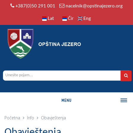
+387(0)50 291 001
nacelnik@opstinajezero.org
Lat
Ćir
Eng
MENU
O OPŠTINI
Početna
Info
Obavještenja
Istorija
Obavještenja