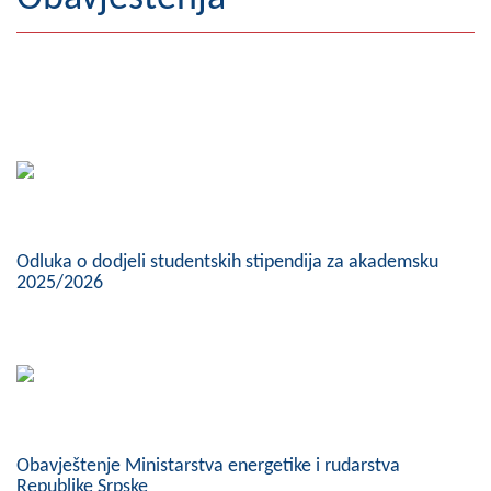
Geografija
Naseljena mjesta
Zanimljivosti
Fotogalerija
NAČELNIK
Odluka o dodjeli studentskih stipendija za akademsku
O Načelniku
2025/2026
Zamjenik načelnika
Izvještaj o radu načelnika
SKUPŠTINA
Statut Opštine
Obavještenje Ministarstva energetike i rudarstva
Republike Srpske