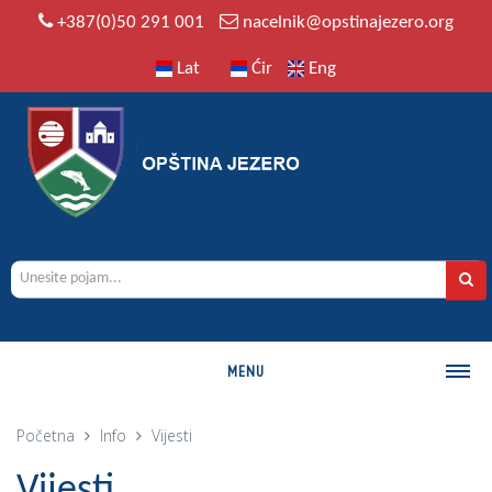
+387(0)50 291 001
nacelnik@opstinajezero.org
Lat
Ćir
Eng
MENU
O OPŠTINI
Početna
Info
Vijesti
Istorija
Vijesti