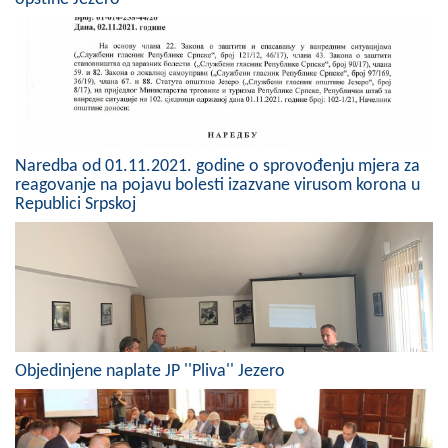
COVID 19
Geoistraživanja
FINANSIJE
PRIVREDA
Naredba od 01.11.2021. godine o sprovođenju mjera za
reagovanje na pojavu bolesti izazvane virusom korona u
Poljoprivreda
Republici Srpskoj
Turizam
Sport
CIVILNA ZAŠTITA
KONTAKT
Objedinjene naplate JP ''Pliva'' Jezero