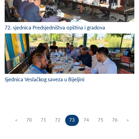
72. sjednica Predsjedništva opština i gradova
Sjednica Veslačkog saveza u Bijeljini
«
70
71
72
73
74
75
76
»