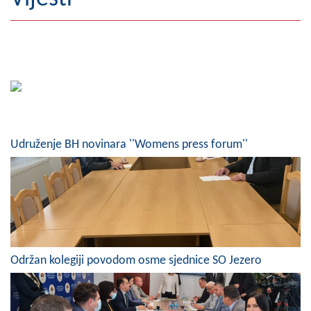
Geografija
Naseljena mjesta
Zanimljivosti
Fotogalerija
Udruženje BH novinara ''Womens press forum''
NAČELNIK
O Načelniku
Zamjenik načelnika
Izvještaj o radu načelnika
Održan kolegiji povodom osme sjednice SO Jezero
SKUPŠTINA
Statut Opštine