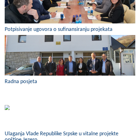
Skupštinsko vijeće opštine jezero
Sastav Skupštine
Potpisivanje ugovora o sufinansiranju projekata
Službeni Glasnici
OPŠTINSKA UPRAVA
INFO
Vijesti
Radna posjeta
Aktivnosti
Javni pozivi
Obavještenja
Zaštita od požara
Ulaganja Vlade Republike Srpske u vitalne projekte
opštine Jezero