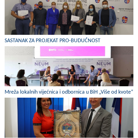
Skupštinsko vijeće opštine jezero
Sastav Skupštine
Službeni Glasnici
SASTANAK ZA PROJEKAT PRO-BUDUĆNOST
OPŠTINSKA UPRAVA
INFO
Vijesti
Aktivnosti
Mreža lokalnih vijećnica i odbornica u BiH „Više od kvote“
Javni pozivi
Obavještenja
Zaštita od požara