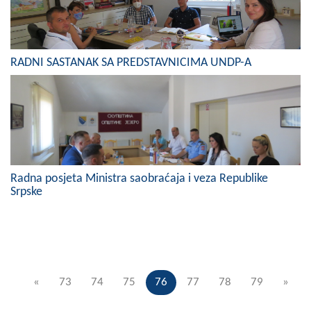
RADNI SASTANAK SA PREDSTAVNICIMA UNDP-A
Radna posjeta Ministra saobraćaja i veza Republike
Srpske
«
73
74
75
76
77
78
79
»