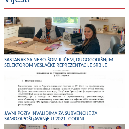
Geografija
Naseljena mjesta
Zanimljivosti
Fotogalerija
SASTANAK SA NEBOJŠOM ILIĆEM, DUGOGODIŠNjIM
NAČELNIK
SELEKTOROM VESLAČKE REPREZENTACIJE SRBIJE
O Načelniku
Zamjenik načelnika
Izvještaj o radu načelnika
SKUPŠTINA
JAVNI POZIV INVALIDIMA ZA SUBVENCIJE ZA
SAMOZAPOŠLjAVANjE U 2021. GODINI
Statut Opštine