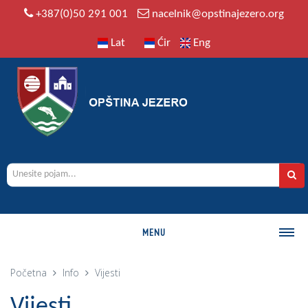
+387(0)50 291 001
nacelnik@opstinajezero.org
Lat
Ćir
Eng
MENU
O OPŠTINI
Početna
Info
Vijesti
Istorija
Vijesti