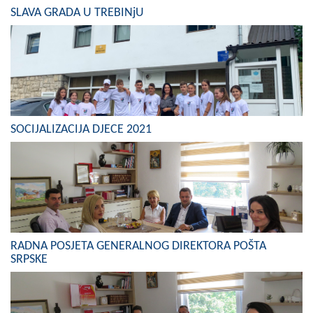
COVID 19
SLAVA GRADA U TREBINjU
Geoistraživanja
FINANSIJE
PRIVREDA
SOCIJALIZACIJA DJECE 2021
Poljoprivreda
Turizam
Sport
CIVILNA ZAŠTITA
RADNA POSJETA GENERALNOG DIREKTORA POŠTA
KONTAKT
SRPSKE