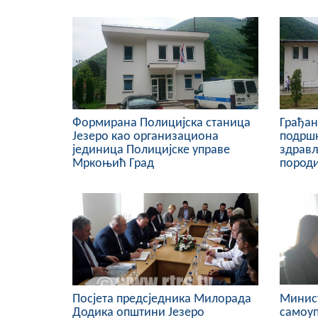
Формирана Полицијска станица
Грађан
Језеро као организациона
подршк
јединица Полицијске управе
здрављ
Мркоњић Град
пород
Посјета предсједника Милорада
Минист
Додика општини Језеро
самоуп