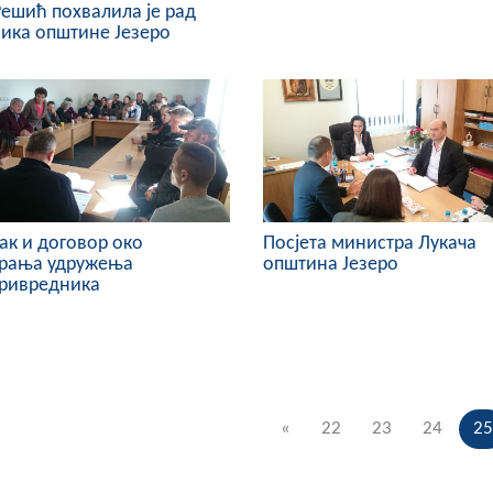
Решић похвалила је рад
ика општине Језеро
ак и договор око
Посјета министра Лукача
рања удружења
општина Језеро
ривредника
«
22
23
24
25