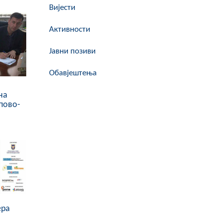
Вијести
Активности
Јавни позиви
Обавјештења
на
пово-
ера