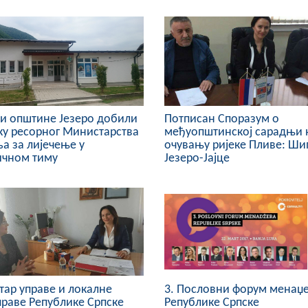
и општине Језеро добили
Потписан Споразум о
у ресорног Министарства
међуопштинској сарадњи 
а за лијечење у
очувању ријеке Пливе: Ши
ичном тиму
Језеро-Јајце
ар управе и локалне
3. Пословни форум менаџ
раве Републике Српске
Републике Српске