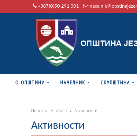
+387(0)50 291 001
nacelnik@opstinajeze
О ОПШТИНИ
НАЧЕЛНИК
СКУПШТИНА
Почетна
Инфо
Активности
Активности