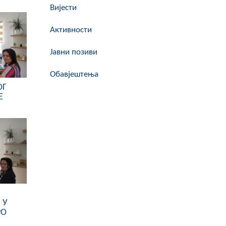
Вијести
Активности
Јавни позиви
Обавјештења
ОГ
Е
 У
РО