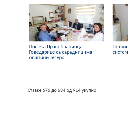
Посјета Правобраниоца
Потпис
Говедариџе са сарадницима
систем
општини Језеро
Ставке 676 до 684 од 914 укупно