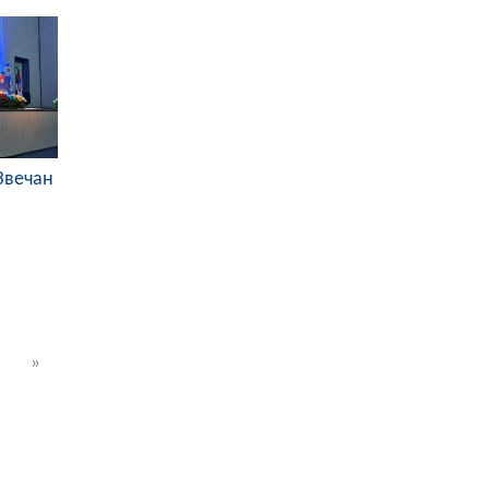
Звечан
»