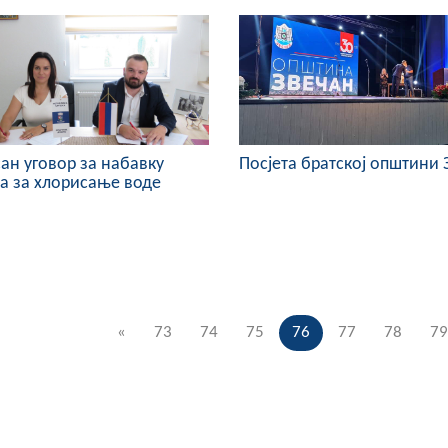
ан уговор за набавку
Посјета братској општини 
а за хлорисање воде
«
73
74
75
76
77
78
79