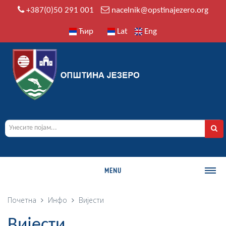
+387(0)50 291 001
nacelnik@opstinajezero.org
Ћир
Lat
Eng
MENU
О ОПШТИНИ
Почетна
Инфо
Вијести
Историја
Вијести