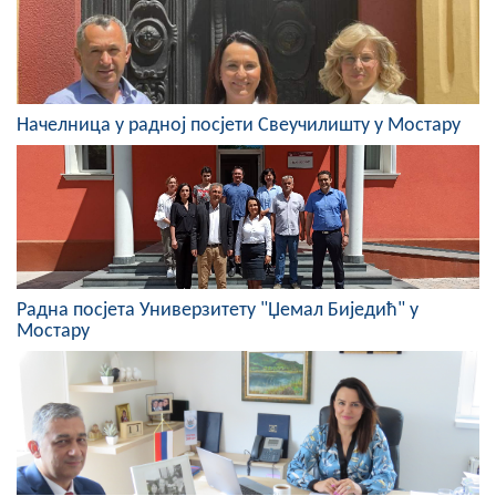
Скупштинско вијеће општине језеро
Састав Скупштине
Службени Гласници
Начелница у радној посјети Свеучилишту у Мостару
ОПШТИНСКА УПРАВА
ИНФО
Вијести
Радна посјета Универзитету "Џемал Биједић" у
Активности
Мостару
Јавни позиви
Обавјештења
Заштита од пожара