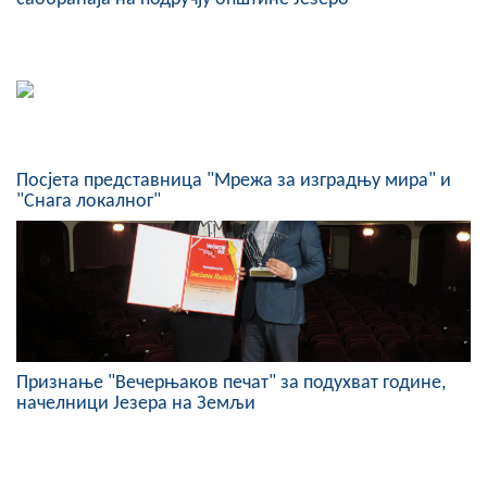
Посјета представница "Мрежа за изградњу мира" и
"Снага локалног"
Признање "Вечерњаков печат" за подухват године,
начелници Језера на Земљи