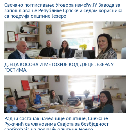
Свечано потписивање Уговора између ЈУ Завода за
COVID 19
запошљавање Републике Српске и седам корисника
са подручја општине Језеро
Геоистраживања
ФИНАНСИЈЕ
ПРИВРЕДА
Пољопривреда
ДЈЕЦА КОСОВА И МЕТОХИЈЕ КОД ДЈЕЦЕ ЈЕЗЕРА У
Туризам
ГОСТИМА.
Спорт
ЦИВИЛНА ЗАШТИТА
КОНТАКТ
Радни састанак начелнице општине, Снежане
Ружичић са члановима Савјета за безбједност
саобраћаја на подручју општине Језеро