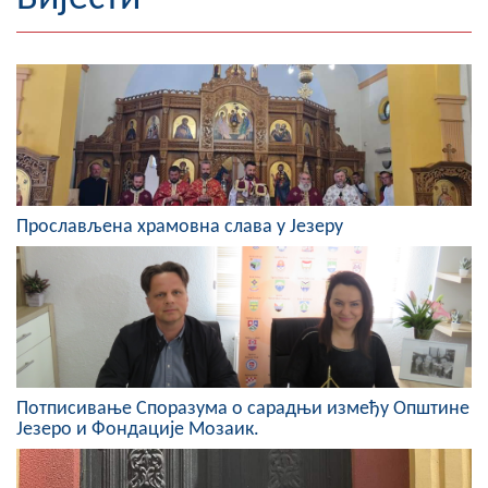
Географија
Насељена мјеста
Занимљивости
Фотогалерија
Прослављена храмовна слава у Језеру
НАЧЕЛНИК
О Начелнику
Замјеник начелника
Извјештај о раду начелника
Потписивање Споразума о сарадњи између Општине
СКУПШТИНА
Језеро и Фондације Мозаик.
Статут Општине