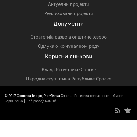
Актуелни пројекти
Реализовани пројекти
Документи
Стратегија развоја општине Језеро
Одлука о комуналном реду
Корисни линкови
Влада Републике Српске
Народна скупштина Републике Српске
© 2017 Општина Језеро, Република Српска
Политика приватности
|
Услови
коришћења
|
Веб развој: БитЛаб