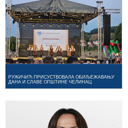
Географија
Насељена мјеста
Занимљивости
Фотогалерија
НАЧЕЛНИК
О Начелнику
РУЖИЧИЋ ПРИСУСТВОВАЛА ОБИЉЕЖАВАЊУ
ДАНА И СЛАВЕ ОПШТИНЕ ЧЕЛИНАЦ
Замјеник начелника
Извјештај о раду начелника
СКУПШТИНА
Статут Општине