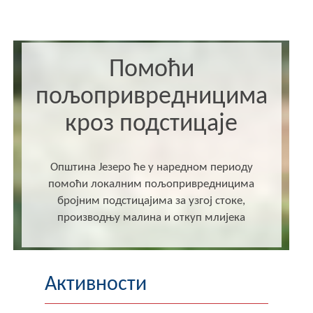
Помоћи
пољопривредницима
кроз подстицаје
Општина Језеро ће у наредном периоду
помоћи локалним пољопривредницима
бројним подстицајима за узгој стоке,
производњу малина и откуп млијека
Активности