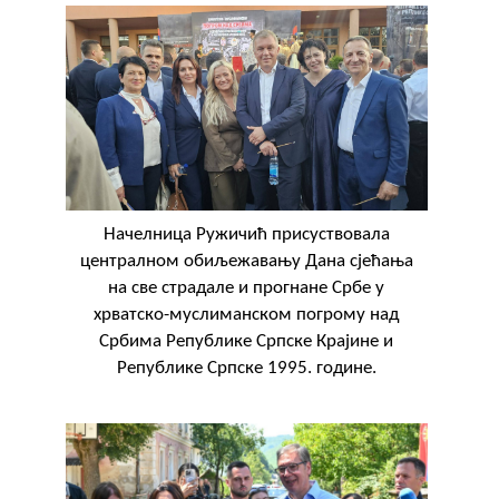
Начелница Ружичић присуствовала
централном обиљежавању Дана сјећања
на све страдале и прогнане Србе у
хрватско-муслиманском погрому над
Србима Републике Српске Крајине и
Републике Српске 1995. године.