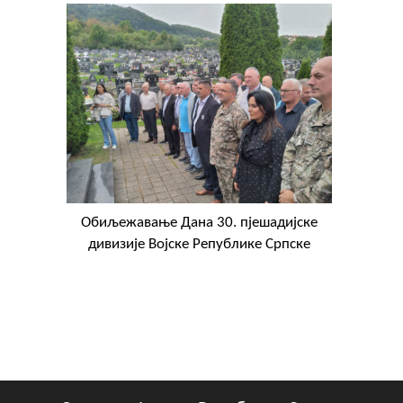
Обиљежавање Данa 30. пјешадијске
дивизије Војске Републике Српске