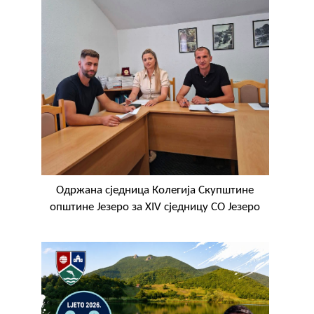
Oдржана сједница Колегија Скупштине
општине Језеро за XIV сједницу СО Језеро