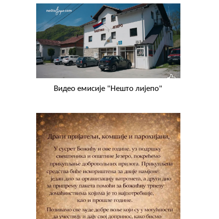
Видео емисије "Нешто лијепо"