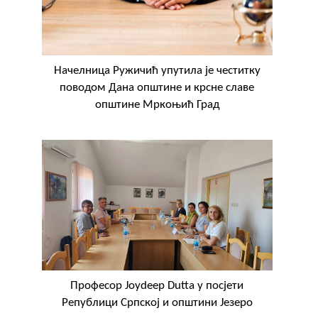
Начелница Ружичић упутила је честитку
поводом Дана општине и крсне славе
општине Мркоњић Град
Професор Joydeep Dutta у посјети
Републици Српској и општини Језеро