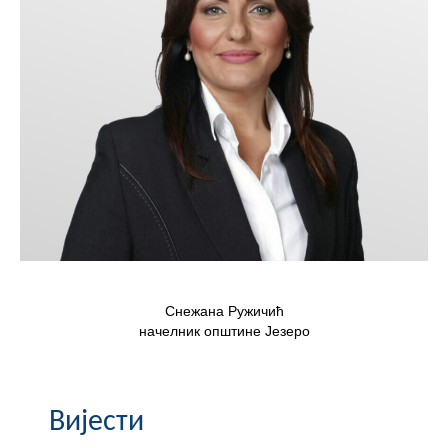
Скупштинско вијеће општине језеро
Састав Скупштине
Службени Гласници
ОПШТИНСКА УПРАВА
ИНФО
Вијести
Активности
Снежана Ружичић
Јавни позиви
начелник општине Језеро
Обавјештења
Вијести
Заштита од пожара