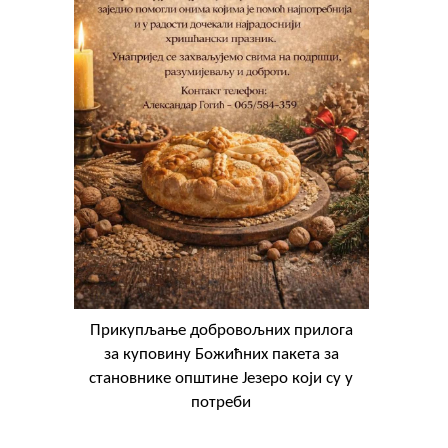
Прикупљање добровољних прилога
за куповину Божићних пакета за
становнике општине Језеро који су у
потреби