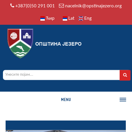
+387(0)50 291 001
nacelnik@opstinajezero.org
Ћир
Lat
Eng
MENU
О ОПШТИНИ
Историја