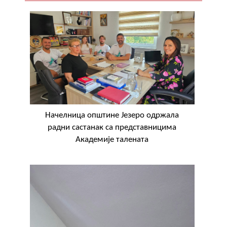
COVID 19
Геоистраживања
ФИНАНСИЈЕ
ПРИВРЕДА
Пољопривреда
Начелница општине Језеро одржала
Туризам
радни састанак са представницима
Академије талената
Спорт
ЦИВИЛНА ЗАШТИТА
КОНТАКТ