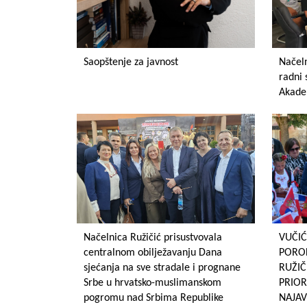
Saopštenje za javnost
Načeln
radni 
Akade
Načelnica Ružičić prisustvovala
VUČIĆ
centralnom obilježavanju Dana
POROD
sjećanja na sve stradale i prognane
RUŽI
Srbe u hrvatsko-muslimanskom
PRIOR
pogromu nad Srbima Republike
NAJAV