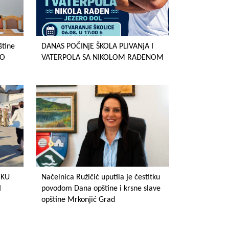
štine
DANAS POČINjE ŠKOLA PLIVANjA I
SO
VATERPOLA SA NIKOLOM RAĐENOM
EKU
Načelnica Ružičić uputila je čestitku
I
povodom Dana opštine i krsne slave
opštine Mrkonjić Grad