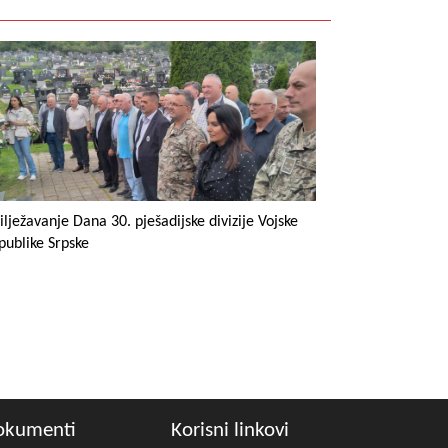
ilježavanje Dana 30. pješadijske divizije Vojske
publike Srpske
okumenti
Korisni linkovi