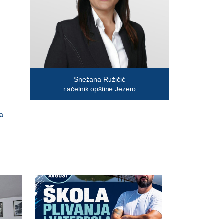
Snežana Ružičić
načelnik opštine Jezero
la