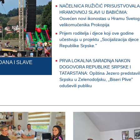
NAČELNICA RUŽIČIĆ PRISUSTVOVALA
HRAMOVNOJ SLAVI U BABIĆIMA:
Osvećen novi ikonostas u Hramu Svetog
velikomučenika Prokopija
Prijem roditelja i djece koji ove godine
učestvuju u projektu „Socijalizacija djece
Republike Srpske."
PRVA LOKALNA SARADNjA NAKON
DANA I SLAVE
DOGOVORA REPUBLIKE SRPSKE I
TATARSTANA: Opština Jezero predstavi
Srpsku u Zelenodoljsku, „Biseri Plive"
oduševili publiku