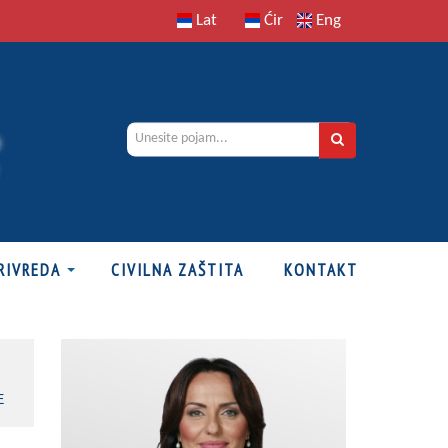
Lat
Ćir
Eng
RIVREDA
CIVILNA ZAŠTITA
KONTAKT
E