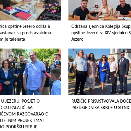
ica opštine Jezero održala
Održana sjednica Kolegija Skup
sastanak sa predstavnicima
opštine Jezero za XIV sjednicu 
mije talenata
Jezero
 U JEZERU: POSJETIO
RUŽIČIĆ PRISUSTVOVALA DOČ
ICU PALALIĆ, SA
PREDSJEDNIKA SRBIJE U SITNIC
ČIĆEVOM RAZGOVARAO O
ITETNIM PROJEKTIMA I
IO PODRŠKU SRBIJE