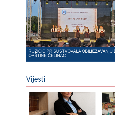
RUŽIČIĆ PRISUSTVOVALA OBILjEŽAVANjU 
OPŠTINE ČELINAC
Vijesti