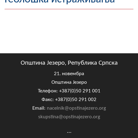
Географија
Насељена мјеста
Занимљивости
Фотогалерија
Општина Језеро, Република Српска
НАЧЕЛНИК
21. новембра
О Начелнику
Општина Језеро
Замјеник начелника
Телефон: +387(0)50 291 001
Факс: +387(0)50 291 002
Извјештај о раду начелника
Email:
nacelnik@opstinajezero.org
skupstina@opstinajezero.org
СКУПШТИНА
Статут Општине
...