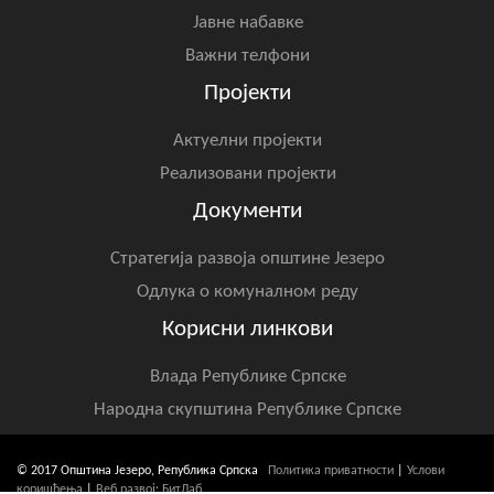
Скупштинско вијеће општине језеро
Јавне набавке
Важни телфони
Састав Скупштине
Пројекти
Службени Гласници
Актуелни пројекти
Реализовани пројекти
ОПШТИНСКА УПРАВА
Документи
ИНФО
Стратегија развоја општине Језеро
Вијести
Одлука о комуналном реду
Активности
Корисни линкови
Јавни позиви
Влада Републике Српске
Народна скупштина Републике Српске
Обавјештења
Заштита од пожара
© 2017 Општина Језеро, Република Српска
Политика приватности
|
Услови
коришћења
|
Веб развој: БитЛаб