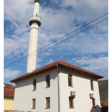
Скупштинско вијеће општине језеро
Састав Скупштине
Службени Гласници
ОПШТИНСКА УПРАВА
ИНФО
Вијести
Активности
Јавни позиви
Обавјештења
Заштита од пожара