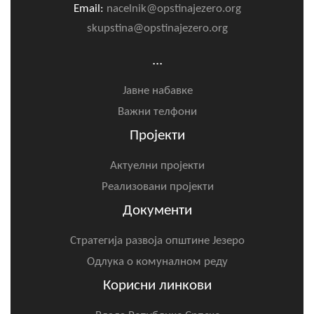
Email:
nacelnik@opstinajezero.org
skupstina@opstinajezero.org
...
Јавне набавке
Важни телфони
Пројекти
Актуелни пројекти
Реализовани пројекти
Документи
Стратегија развоја општине Језеро
Одлука о комуналном реду
Корисни линкови