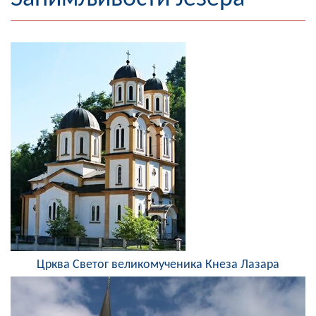
Географија
Насељена мјеста
Занимљивости
Фотогалерија
НАЧЕЛНИК
О Начелнику
Замјеник начелника
Извјештај о раду начелника
Црква Светог великомученика Кнеза Лазара
СКУПШТИНА
Статут Општине