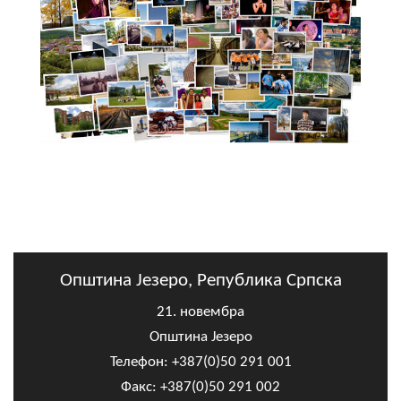
Општина Језеро, Република Српска
21. новембра
Општина Језеро
Телефон: +387(0)50 291 001
Факс: +387(0)50 291 002