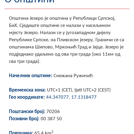
Географија
Општина Језеро је општина у Републици Српској,
Насељена мјеста
БиХ. Сједиште општине се налази у насељеном
мјесту Језеро. Налази се у југозападном дијелу
Занимљивости
Републике Српске, на Пливском језеру. Граничи се са
општинама Шипово, Мркоњић Град и Јајце. Језеро је
Фотогалерија
подједнако удаљено од ова три града (око 11км од
сва три града).
НАЧЕЛНИК
О Начелнику
Начелник општине:
Снежана Ружичић
Замјеник начелника
Временска зона:
UTC+1 (CET), ljeti UTC+2 (CEST)
Гео координате:
44.347077, 17.1318477
Извјештај о раду начелника
Поштански број:
70206
СКУПШТИНА
Позивни број:
00 387 50
Статут Општине
2
Површина:
65,4 km