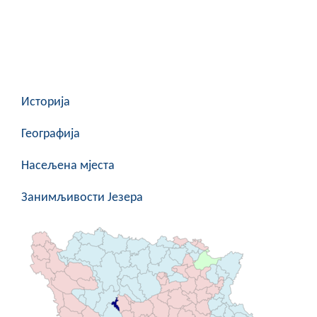
COVID 19
Геоистраживања
ФИНАНСИЈЕ
Историја
ПРИВРЕДА
Пољопривреда
Географија
Туризам
Насељена мјеста
Спорт
Занимљивости Језера
ЦИВИЛНА ЗАШТИТА
КОНТАКТ