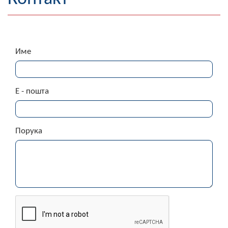
Географија
Насељена мјеста
Име
Занимљивости
Фотогалерија
Е - пошта
НАЧЕЛНИК
О Начелнику
Порука
Замјеник начелника
Извјештај о раду начелника
СКУПШТИНА
Статут Општине