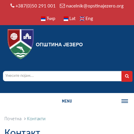
+387(0)50 291 001
nacelnik@opstinajezero.org
Ћир
Lat
Eng
MENU
О ОПШТИНИ
Почетна
Контакти
Историја
Контакт