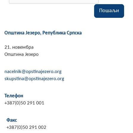
Скупштинско вијеће општине језеро
Пошаљи
Састав Скупштине
Службени Гласници
Општина Језеро, Република Српска
ОПШТИНСКА УПРАВА
21. новембра
Општина Језеро
ИНФО
Вијести
nacelnik@opstinajezero.org
skupstina@opstinajezero.org
Активности
Телефон
Јавни позиви
+387(0)50 291 001
Обавјештења
Факс
Заштита од пожара
+387(0)50 291 002