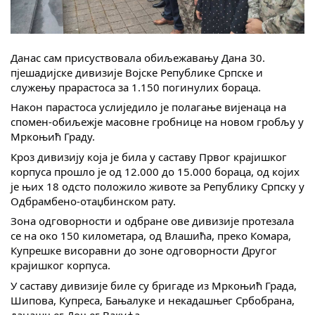
Скупштинско вијеће општине језеро
Састав Скупштине
Данас сам присуствовала обиљежавању Данa 30.
пјешадијске дивизије Војске Републике Српске и
Службени Гласници
служењу пpарастоса за 1.150 погинулих бораца.
Након парастоса услиједило је полагање вијенаца на
ОПШТИНСКА УПРАВА
спомен-обиљежје масовне гробнице на новом гробљу у
Мркоњић Граду.
ИНФО
Кроз дивизију која је била у саставу Првог крајишког
Вијести
корпуса прошло је од 12.000 до 15.000 бораца, од којих
је њих 18 одсто положило животе за Републику Српску у
Активности
Одбрамбено-отаџбинском рату.
Зона одговорности и одбране ове дивизије протезала
Јавни позиви
се на око 150 километара, од Влашића, преко Комара,
Купрешке висоравни до зоне одговорности Другог
Обавјештења
крајишког корпуса.
У саставу дивизије биле су бригаде из Мркоњић Града,
Заштита од пожара
Шипова, Купреса, Бањалуке и некадашњег Србобрана,
данашњег Доњег Вакуфа.