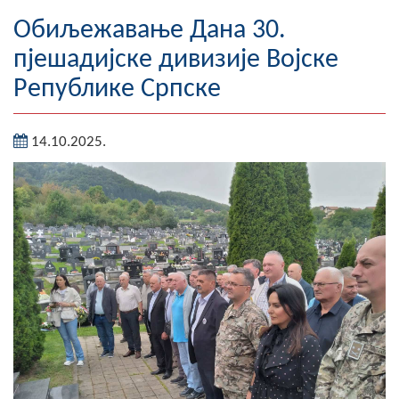
Географија
Обиљежавање Данa 30.
пјешадијске дивизије Војске
Насељена мјеста
Републике Српске
Занимљивости
14.10.2025.
Фотогалерија
НАЧЕЛНИК
О Начелнику
Замјеник начелника
Извјештај о раду начелника
СКУПШТИНА
Статут Општине