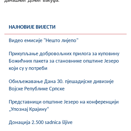
COVID 19
Геоистраживања
НАЈНОВИЈЕ ВИЈЕСТИ
ФИНАНСИЈЕ
Видео емисије "Нешто лијепо"
ПРИВРЕДА
Прикупљање добровољних прилога за куповину
Пољопривреда
Божићних пакета за становнике општине Језеро
Туризам
који су у потреби
Спорт
Обиљежавање Данa 30. пјешадијске дивизије
Војске Републике Српске
ЦИВИЛНА ЗАШТИТА
Представници општине Језеро на конференцији
КОНТАКТ
„Упознај Крајину“
Донација 2.500 sadnica šljive