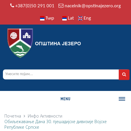
+387(0)50 291 001
nacelnik@opstinajezero.org
Ћир
Lat
Eng
MENU
О ОПШТИНИ
Почетна
Инфо
Активности
Обиљежавање Данa 30. пјешадијске дивизије Војске
Историја
Републике Српске