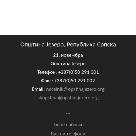
Општина Језеро, Република Српска
21. новембра
Општина Језеро
Телефон: +387(0)50 291 001
Факс: +387(0)50 291 002
Email:
nacelnik@opstinajezero.org
skupstina@opstinajezero.org
...
Јавне набавке
Важни телфони