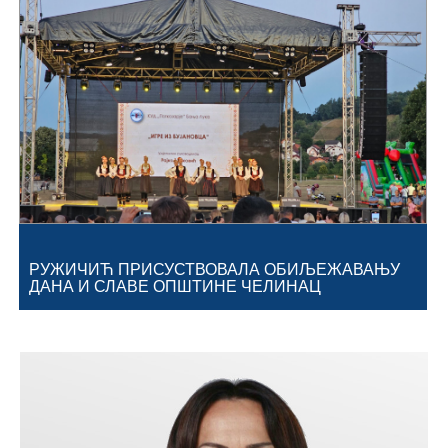
Географија
Насељена мјеста
Занимљивости
Фотогалерија
НАЧЕЛНИК
О Начелнику
РУЖИЧИЋ ПРИСУСТВОВАЛА ОБИЉЕЖАВАЊУ
ДАНА И СЛАВЕ ОПШТИНЕ ЧЕЛИНАЦ
Замјеник начелника
Извјештај о раду начелника
СКУПШТИНА
Статут Општине