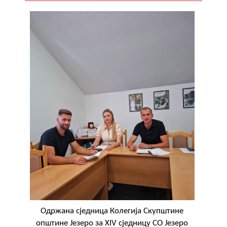
COVID 19
Геоистраживања
ФИНАНСИЈЕ
ПРИВРЕДА
Пољопривреда
Туризам
Спорт
ЦИВИЛНА ЗАШТИТА
КОНТАКТ
Oдржана сједница Колегија Скупштине
општине Језеро за XIV сједницу СО Језеро