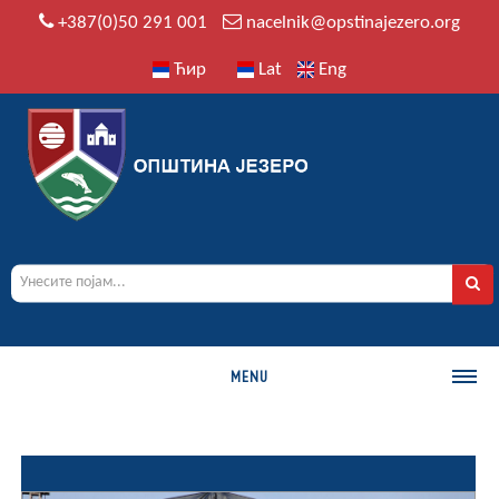
+387(0)50 291 001
nacelnik@opstinajezero.org
Ћир
Lat
Eng
MENU
О ОПШТИНИ
Историја