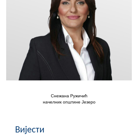
Скупштинско вијеће општине језеро
Састав Скупштине
Службени Гласници
ОПШТИНСКА УПРАВА
ИНФО
Вијести
Активности
Снежана Ружичић
Јавни позиви
начелник општине Језеро
Обавјештења
Вијести
Заштита од пожара