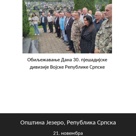
Обиљежавање Данa 30. пјешадијске
дивизије Војске Републике Српске
Општина Језеро, Република Српска
21. новембра