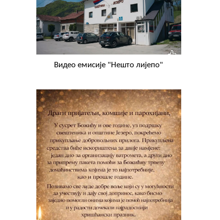
Видео емисије "Нешто лијепо"