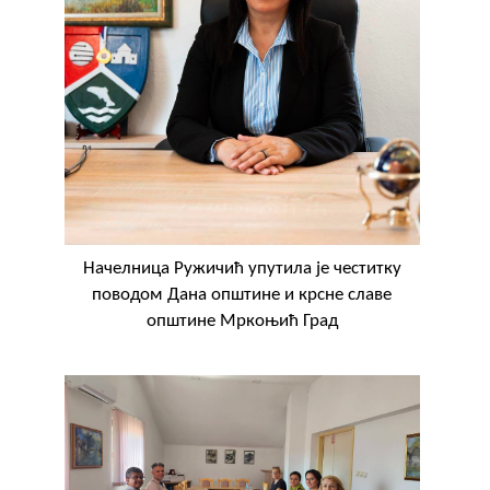
Начелница Ружичић упутила је честитку
поводом Дана општине и крсне славе
општине Мркоњић Град