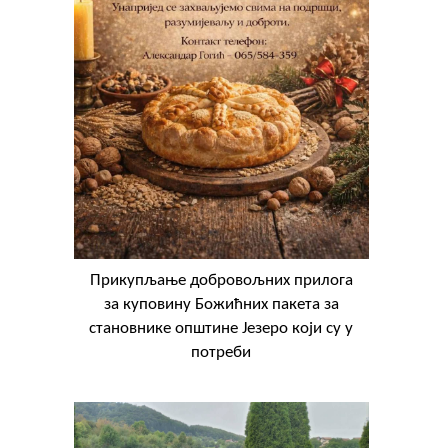
Прикупљање добровољних прилога
за куповину Божићних пакета за
становнике општине Језеро који су у
потреби