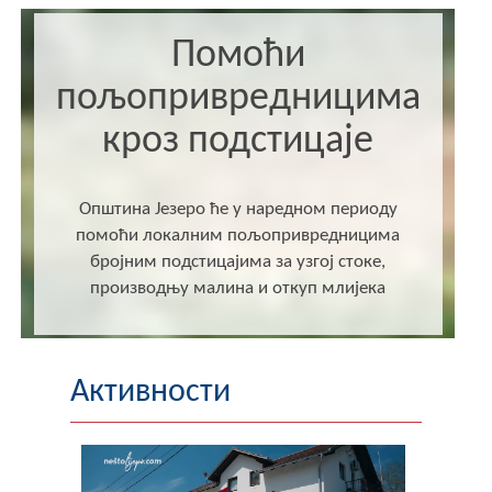
Помоћи
пољопривредницима
кроз подстицаје
Општина Језеро ће у наредном периоду
помоћи локалним пољопривредницима
бројним подстицајима за узгој стоке,
производњу малина и откуп млијека
Активности