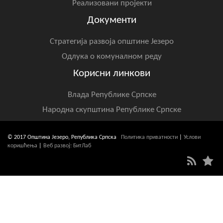
Реализовани пројекти
Документи
Стратегија развоја општине Језеро
Одлука о комуналном реду
Корисни линкови
Влада Републике Српске
Народна скупштина Републике Српске
© 2017 Општина Језеро, Република Српска
Политика приватности
|
Услови
коришћења
|
Веб развој: БитЛаб