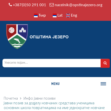
+387(0)50 291 001
nacelnik@opstinajezero.org
Ћир
Lat
Eng
MENU
О ОПШТИНИ
Почетна
Инфо
Јавни позиви
Јавни позив за додјелу новчаних средстава ученицима
Историја
основних школа повратницима на име једнократне новчане