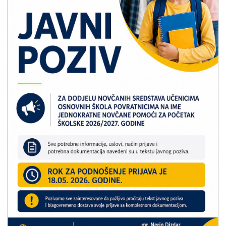
Скупштинско вијеће општине језеро
Састав Скупштине
Службени Гласници
ОПШТИНСКА УПРАВА
ИНФО
Вијести
Активности
Јавни позиви
Обавјештења
Заштита од пожара