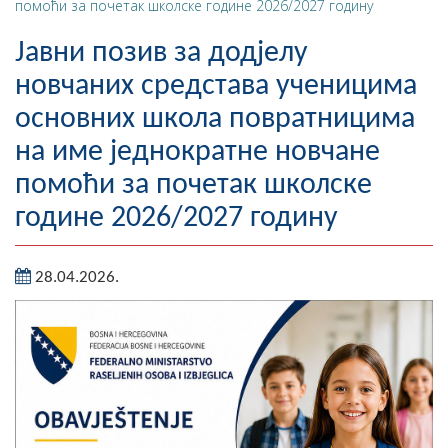
помоћи за почетак школске године 2026/2027 годину
Географија
Јавни позив за додјелу
Насељена мјеста
новчаних средстава ученицима
основних школа повратницима
Занимљивости
на име једнократне новчане
Фотогалерија
помоћи за почетак школске
НАЧЕЛНИК
године 2026/2027 годину
О Начелнику
28.04.2026.
Замјеник начелника
Извјештај о раду начелника
СКУПШТИНА
Статут Општине