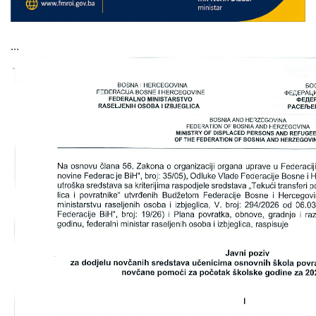
COVID 19
Геоистраживања
...
ФИНАНСИЈЕ
ПРИВРЕДА
Пољопривреда
Туризам
Спорт
ЦИВИЛНА ЗАШТИТА
КОНТАКТ