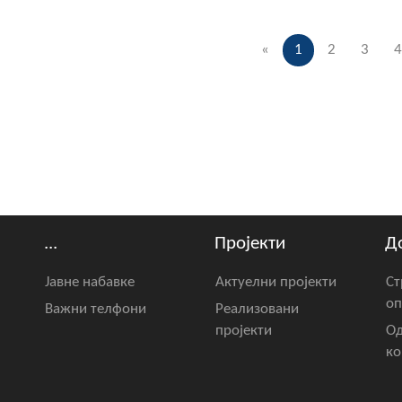
«
1
2
3
4
...
Пројекти
Д
Јавне набавке
Актуелни пројекти
Ст
оп
Важни телфони
Реализовани
пројекти
Од
ко