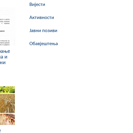
Вијести
Активности
Јавни позиви
Обавјештења
рање
ма и
ини
е