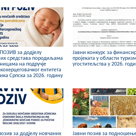
ПОЗИВ за додјелу
Јавни конкурс за финанси
них средстава породиљама
пројеката у области туриз
ницама на подручје
угоститељства у 2026. год
кохерцеговачког ентитета
ика Српска за 2026. годину
позив за додјелу новчаних
Јавни позив за подношењ