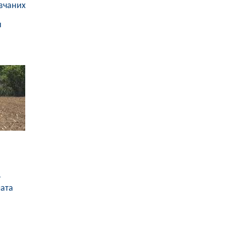
вчаних
и
у
лата