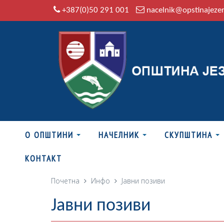
+387(0)50 291 001
nacelnik@opstinajeze
О ОПШТИНИ
НАЧЕЛНИК
СКУПШТИНА
КОНТАКТ
Почетна
Инфо
Јавни позиви
Јавни позиви