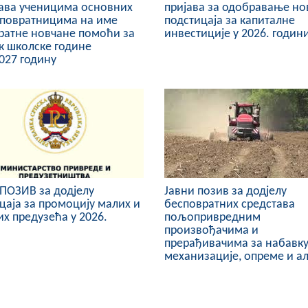
ава ученицима основних
пријава за одобравање но
 повратницима на име
подстицаја за капиталне
ратне новчане помоћи за
инвестиције у 2026. годин
к школске године
027 годину
ПОЗИВ за додјелу
Јавни позив за дод‌јелу
цаја за промоцију малих и
бесповратних средстава
х предузећа у 2026.
пољопривредним
и
произвођачима и
прерађивачима за набавк
механизације, опреме и а