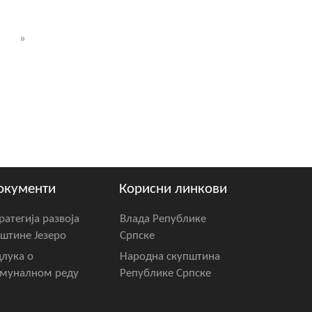
»
окументи
Корисни линкови
ратегија развоја
Влада Републике
штине Језеро
Српске
лука о
Народна скупштина
муналном реду
Републике Српске