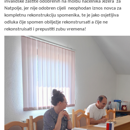
invalidske zaštite odobrenih na molbu načelnika Jezera za
COVID 19
Natpolje, jer nije odobren cijeli neophodan iznos novca za
kompletnu rekonstrukciju spomenika, te je jako osjetljiva
Geoistraživanja
odluka čije spomen obilježje rekonstrursati a čije ne
rekonstruisati i prepustiti zubu vremena!
FINANSIJE
PRIVREDA
Poljoprivreda
Turizam
Sport
CIVILNA ZAŠTITA
KONTAKT