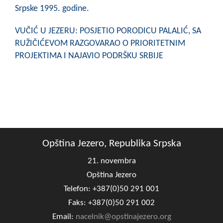
Srpske 1995. godine.
VUČIĆ U JEZERU: POSJETIO PORODICU PALALIĆ, SA
RUŽIČIĆEVOM RAZGOVARAO O PRIORITETNIM
PROJEKTIMA I NAJAVIO PODRŠKU SRBIJE
Opština Jezero, Republika Srpska
21. novembra
Opština Jezero
Telefon: +387(0)50 291 001
Faks: +387(0)50 291 002
Email:
nacelnik@opstinajezero.org