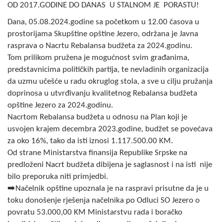
OD 2017.GODINE DO DANAS U STALNOM JE PORASTU!
Skupštinsko vijeće opštine jezero
Dana, 05.08.2024.godine sa početkom u 12.00 časova u
Sastav Skupštine
prostorijama Skupštine opštine Jezero, održana je Javna
rasprava o Nacrtu Rebalansa budžeta za 2024.godinu.
Službeni Glasnici
Tom prilikom pružena je mogućnost svim građanima,
predstavnicima političkih partija, te nevladinih organizacija
OPŠTINSKA UPRAVA
da uzmu učešće u radu okruglog stola, a sve u cilju pružanja
doprinosa u utvrđivanju kvalitetnog Rebalansa budžeta
INFO
opštine Jezero za 2024.godinu.
Nacrtom Rebalansa budžeta u odnosu na Plan koji je
Vijesti
usvojen krajem decembra 2023.godine, budžet se povećava
Aktivnosti
za oko 16%, tako da isti iznosi 1.117.500.00 KM.
Od strane Ministarstva finansija Republike Srpske na
Javni pozivi
predloženi Nacrt budžeta dibijena je saglasnost i na isti nije
bilo preporuka niti primjedbi.
Obavještenja
➡️Načelnik opštine upoznala je na raspravi prisutne da je u
toku donošenje rješenja načelnika po Odluci SO Jezero o
Zaštita od požara
povratu 53.000,00 KM Ministarstvu rada i boračko