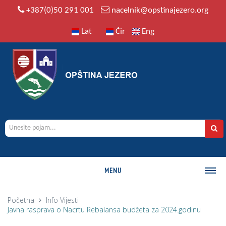
+387(0)50 291 001
nacelnik@opstinajezero.org
Lat
Ćir
Eng
MENU
O OPŠTINI
Početna
Info
Vijesti
Javna rasprava o Nacrtu Rebalansa budžeta za 2024.godinu
Istorija