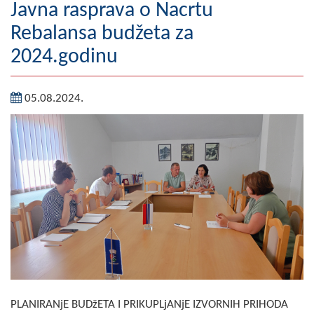
Javna rasprava o Nacrtu
Geografija
Rebalansa budžeta za
Naseljena mjesta
2024.godinu
Zanimljivosti
05.08.2024.
Fotogalerija
NAČELNIK
O Načelniku
Zamjenik načelnika
Izvještaj o radu načelnika
SKUPŠTINA
Statut Opštine
PLANIRANjE BUDžETA I PRIKUPLjANjE IZVORNIH PRIHODA