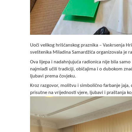
Uoči velikog hrišćanskog praznika – Vaskrsenja Hri
sveštenika Miladina Samardžića organizovala je ra
Ova lijepa i nadahnjujuća radionica nije bila samo 
najmlađi učili tradiciji, običajima i o dubokom zn
ljubavi prema čovjeku.
Kroz razgovor, molitvu i simbolično farbanje jaja, d
prisutne na vrijednosti vjere, ljubavi i praštanja k