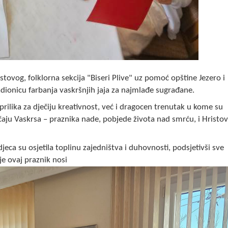
stovog, folklorna sekcija "Biseri Plive" uz pomoć opštine Jezero i
dionicu farbanja vaskršnjih jaja za najmlađe sugrađane.
prilika za d‌ječiju kreativnost, već i dragocen trenutak u kome su
ačaju Vaskrsa – praznika nade, pobjede života nad smrću, i Hristo
‌jeca su osjetila toplinu zajedništva i duhovnosti, podsjetivši sve
oje ovaj praznik nosi