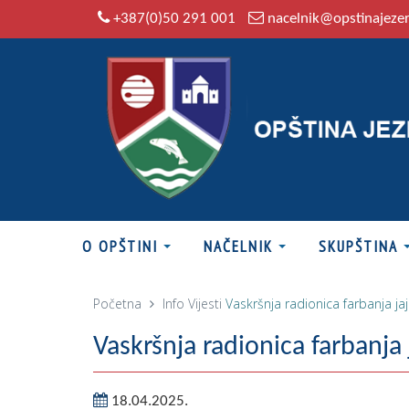
+387(0)50 291 001
nacelnik@opstinajeze
O OPŠTINI
NAČELNIK
SKUPŠTINA
Početna
Info
Vijesti
Vaskršnja radionica farbanja ja
Vaskršnja radionica farbanja 
18.04.2025.