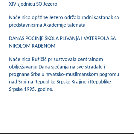
COVID 19
XIV sjednicu SO Jezero
Geoistraživanja
Načelnica opštine Jezero održala radni sastanak sa
predstavnicima Akademije talenata
FINANSIJE
DANAS POČINjE ŠKOLA PLIVANjA I VATERPOLA SA
PRIVREDA
NIKOLOM RAĐENOM
Poljoprivreda
Načelnica Ružičić prisustvovala centralnom
obilježavanju Dana sjećanja na sve stradale i
Turizam
prognane Srbe u hrvatsko-muslimanskom pogromu
nad Srbima Republike Srpske Krajine i Republike
Sport
Srpske 1995. godine.
CIVILNA ZAŠTITA
KONTAKT