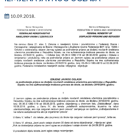
Geografija
10.09.2018.
Naseljena mjesta
Zanimljivosti
Fotogalerija
NAČELNIK
O Načelniku
Zamjenik načelnika
Izvještaj o radu načelnika
SKUPŠTINA
Statut Opštine