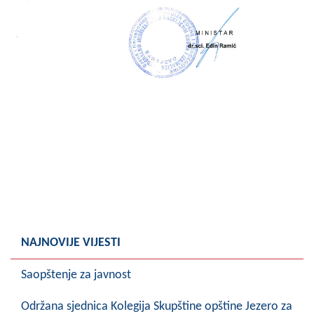
Skupštinsko vijeće opštine jezero
Sastav Skupštine
Službeni Glasnici
OPŠTINSKA UPRAVA
INFO
Vijesti
Aktivnosti
Javni pozivi
NAJNOVIJE VIJESTI
Obavještenja
Saopštenje za javnost
Zaštita od požara
Održana sjednica Kolegija Skupštine opštine Jezero za