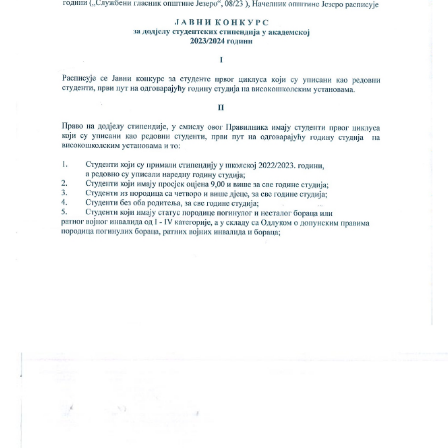
Skupštinsko vijeće opštine jezero
Sastav Skupštine
Službeni Glasnici
OPŠTINSKA UPRAVA
INFO
Vijesti
Aktivnosti
Javni pozivi
Obavještenja
Zaštita od požara