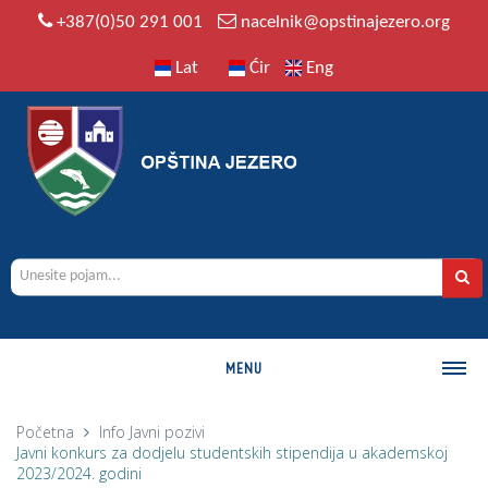
+387(0)50 291 001
nacelnik@opstinajezero.org
Lat
Ćir
Eng
MENU
O OPŠTINI
Početna
Info
Javni pozivi
Javni konkurs za dodjelu studentskih stipendija u akademskoj
Istorija
2023/2024. godini