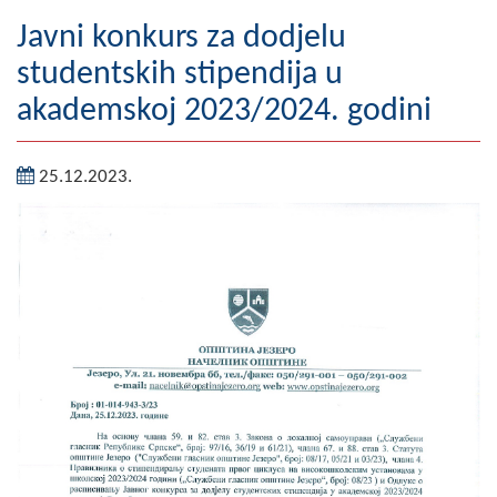
Geografija
Javni konkurs za dodjelu
studentskih stipendija u
Naseljena mjesta
akademskoj 2023/2024. godini
Zanimljivosti
25.12.2023.
Fotogalerija
NAČELNIK
O Načelniku
Zamjenik načelnika
Izvještaj o radu načelnika
SKUPŠTINA
Statut Opštine