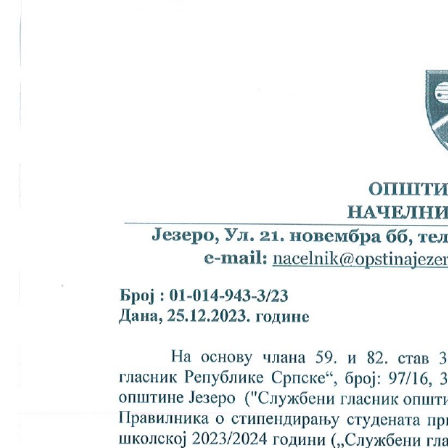
COVID 19
Geoistraživanja
FINANSIJE
PRIVREDA
Poljoprivreda
Turizam
Sport
CIVILNA ZAŠTITA
KONTAKT