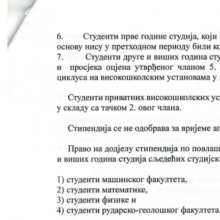
COVID 19
Geoistraživanja
FINANSIJE
PRIVREDA
Poljoprivreda
Turizam
Sport
CIVILNA ZAŠTITA
KONTAKT