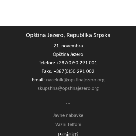
Opština Jezero, Republika Srpska
21. novembra
Opština Jezero
Telefon: +387(0)50 291 001
Faks: +387(0)50 291 002
Email:
nacelnik@opstinajezero.org
skupstina@opstinajezero.org
...
Javne nabavke
Važni telfoni
Projekti