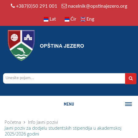
+387(0)50 291 001
nacelnik@opstinajezero.org
Lat
Ćir
Eng
MENU
O OPŠTINI
Početna
Info
Javni pozivi
Javni poziv za dodjelu studentskih stipendija u akademskoj
Istorija
2025/2026 godini