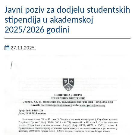
Geografija
Javni poziv za dodjelu studentskih
stipendija u akademskoj
Naseljena mjesta
2025/2026 godini
Zanimljivosti
27.11.2025.
Fotogalerija
NAČELNIK
O Načelniku
Zamjenik načelnika
Izvještaj o radu načelnika
SKUPŠTINA
Statut Opštine