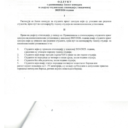
Skupštinsko vijeće opštine jezero
Sastav Skupštine
Službeni Glasnici
OPŠTINSKA UPRAVA
INFO
Vijesti
Aktivnosti
Javni pozivi
Obavještenja
Zaštita od požara