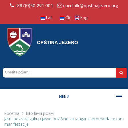
+387(0)50 291 001
nacelnik@opstinajezero.org
Lat
Ćir
Eng
MENU
O OPŠTINI
Početna
Info
Javni pozivi
Javni poziv za zakup javne površine za izlaganje proizvoda tokom
Istorija
manifestacije