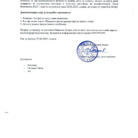
Skupštinsko vijeće opštine jezero
Sastav Skupštine
Službeni Glasnici
OPŠTINSKA UPRAVA
INFO
Vijesti
Aktivnosti
Javni pozivi
...
Obavještenja
Zaštita od požara