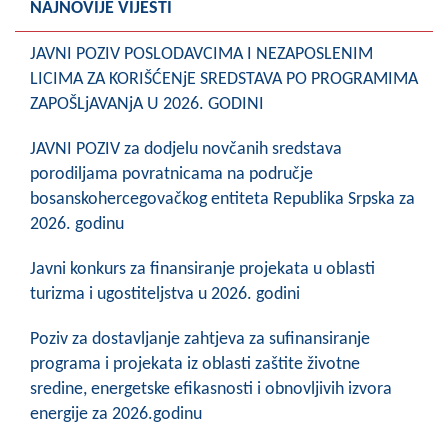
NAJNOVIJE VIJESTI
COVID 19
JAVNI POZIV POSLODAVCIMA I NEZAPOSLENIM
Geoistraživanja
LICIMA ZA KORIŠĆENjE SREDSTAVA PO PROGRAMIMA
ZAPOŠLjAVANjA U 2026. GODINI
FINANSIJE
JAVNI POZIV za dodjelu novčanih sredstava
PRIVREDA
porodiljama povratnicama na područje
Poljoprivreda
bosanskohercegovačkog entiteta Republika Srpska za
2026. godinu
Turizam
Javni konkurs za finansiranje projekata u oblasti
Sport
turizma i ugostiteljstva u 2026. godini
CIVILNA ZAŠTITA
Poziv za dostavljanje zahtjeva za sufinansiranje
programa i projekata iz oblasti zaštite životne
KONTAKT
sredine, energetske efikasnosti i obnovljivih izvora
energije za 2026.godinu