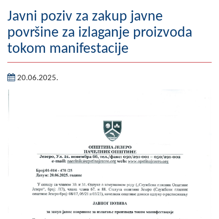
Geografija
Javni poziv za zakup javne
površine za izlaganje proizvoda
Naseljena mjesta
tokom manifestacije
Zanimljivosti
20.06.2025.
Fotogalerija
NAČELNIK
O Načelniku
Zamjenik načelnika
Izvještaj o radu načelnika
SKUPŠTINA
Statut Opštine