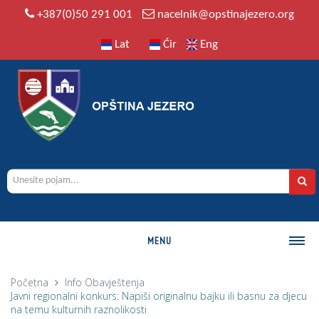
+387(0)50 291 001
nacelnik@opstinajezero.org
Lat
Ćir
Eng
MENU
O OPŠTINI
Početna
Info
Obavještenja
Javni regionalni konkurs: Napiši originalnu bajku ili basnu za djecu
Istorija
na temu kulturnih raznolikosti