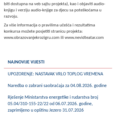
COVID 19
biti dostupna na veb sajtu projekta), kao i objaviti audio-
knjigu i verziju audio-knjige za djecu sa poteškoćama u
Geoistraživanja
razvoju.
Za više informacija o pravilima učešća i rezultatima
FINANSIJE
konkursa možete posjetiti stranicu projekta:
www.obrazovanjekrozigru.com ili www.nevidteatar.com
PRIVREDA
Poljoprivreda
Turizam
NAJNOVIJE VIJESTI
Sport
UPOZORENjE: NASTAVAK VRLO TOPLOG VREMENA
CIVILNA ZAŠTITA
Naredba o zabrani saobraćaja za 04.08.2026. godine
KONTAKT
Rješenje Ministarstva energetike i rudarstva broj
05.04/310-155-22/22 od 06.07.2026. godine,
zaprimljeno u opštinu Jezero 31.07.2026