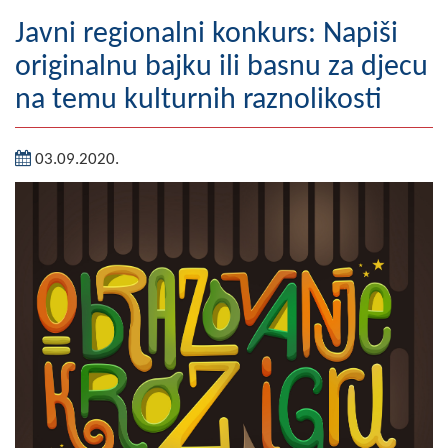
Geografija
Javni regionalni konkurs: Napiši
originalnu bajku ili basnu za djecu
Naseljena mjesta
na temu kulturnih raznolikosti
Zanimljivosti
03.09.2020.
Fotogalerija
NAČELNIK
O Načelniku
Zamjenik načelnika
Izvještaj o radu načelnika
SKUPŠTINA
Statut Opštine