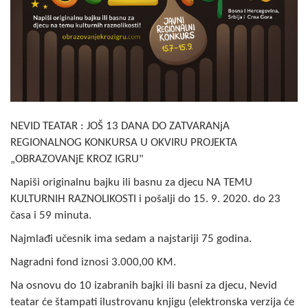
Skupštinsko vijeće opštine jezero
Sastav Skupštine
Službeni Glasnici
OPŠTINSKA UPRAVA
NEVID TEATAR : JOŠ 13 DANA DO ZATVARANjA
INFO
REGIONALNOG KONKURSA U OKVIRU PROJEKTA
„OBRAZOVANjE KROZ IGRU"
Vijesti
Napiši originalnu bajku ili basnu za djecu NA TEMU
Aktivnosti
KULTURNIH RAZNOLIKOSTI i pošalji do 15. 9. 2020. do 23
časa i 59 minuta.
Javni pozivi
Najmlađi učesnik ima sedam a najstariji 75 godina.
Obavještenja
Nagradni fond iznosi 3.000,00 KM.
Na osnovu do 10 izabranih bajki ili basni za djecu, Nevid
Zaštita od požara
teatar će štampati ilustrovanu knjigu (elektronska verzija će