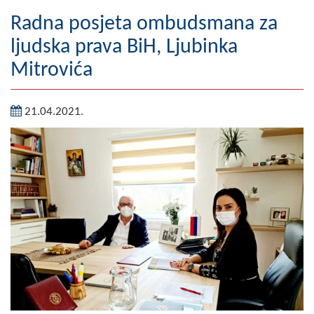
Geografija
Radna posjeta ombudsmana za
ljudska prava BiH, Ljubinka
Naseljena mjesta
Mitrovića
Zanimljivosti
21.04.2021.
Fotogalerija
NAČELNIK
O Načelniku
Zamjenik načelnika
Izvještaj o radu načelnika
SKUPŠTINA
Statut Opštine