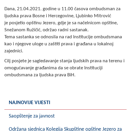
Skupštinsko vijeće opštine jezero
Dana, 21.04.2021. godine u 11.00 časova ombudsman za
ljudska prava Bosne i Hercegovine, Ljubinko Mitrović
Sastav Skupštine
je posjetio opštinu Jezero, gdje je sa načelnicom opštine,
Snežanom Ružičić, održao radni sastanak.
Službeni Glasnici
Tema sastanka se odnosila na rad Institucije ombudsmana
kao i njegove uloge u zaštiti prava i građana u lokalnoj
OPŠTINSKA UPRAVA
zajednici.
INFO
Cilj posjete je sagledavanje stanja ljudskih prava na terenu i
omogućavanje građanima da se obrate Instituciji
Vijesti
ombudsmana za ljudska prava BiH.
Aktivnosti
Javni pozivi
NAJNOVIJE VIJESTI
Obavještenja
Saopštenje za javnost
Zaštita od požara
Održana sjednica Kolegija Skupštine opštine Jezero za