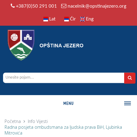
+387(0)50 291 001
nacelnik@opstinajezero.org
Lat
Ćir
Eng
MENU
O OPŠTINI
Početna
Info
Vijesti
Radna posjeta ombudsmana za ljudska prava BiH, Ljubinka
Istorija
Mitrovića