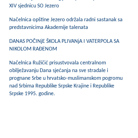
COVID 19
XIV sjednicu SO Jezero
Geoistraživanja
Načelnica opštine Jezero održala radni sastanak sa
predstavnicima Akademije talenata
FINANSIJE
DANAS POČINjE ŠKOLA PLIVANjA I VATERPOLA SA
PRIVREDA
NIKOLOM RAĐENOM
Poljoprivreda
Načelnica Ružičić prisustvovala centralnom
obilježavanju Dana sjećanja na sve stradale i
Turizam
prognane Srbe u hrvatsko-muslimanskom pogromu
Sport
nad Srbima Republike Srpske Krajine i Republike
Srpske 1995. godine.
CIVILNA ZAŠTITA
KONTAKT