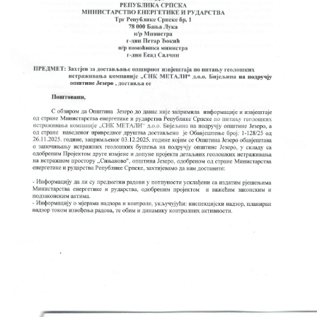
Skupštinsko vijeće opštine jezero
Sastav Skupštine
Službeni Glasnici
OPŠTINSKA UPRAVA
INFO
Vijesti
Aktivnosti
Javni pozivi
Obavještenja
Zaštita od požara