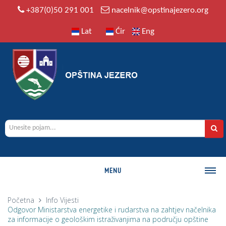
+387(0)50 291 001
nacelnik@opstinajezero.org
Lat
Ćir
Eng
MENU
O OPŠTINI
Početna
Info
Vijesti
Odgovor Ministarstva energetike i rudarstva na zahtjev načelnika
Istorija
za informacije o geološkim istraživanjima na području opštine