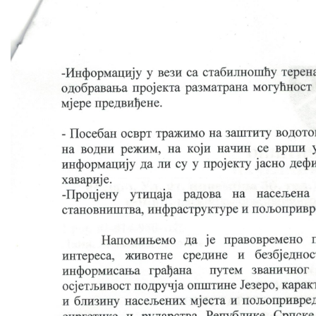
COVID 19
Geoistraživanja
FINANSIJE
PRIVREDA
Poljoprivreda
Turizam
Sport
CIVILNA ZAŠTITA
KONTAKT