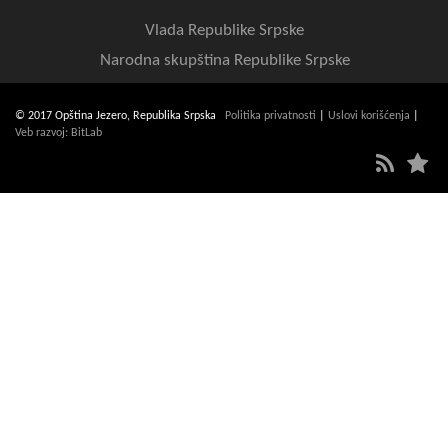
Vlada Republike Srpske
Narodna skupština Republike Srpske
© 2017 Opština Jezero, Republika Srpska
Politika privatnosti
|
Uslovi korišćenja
|
Veb razvoj: BitLab