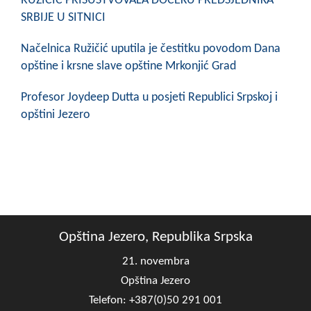
RUŽIČIĆ PRISUSTVOVALA DOČEKU PREDSJEDNIKA
SRBIJE U SITNICI
Načelnica Ružičić uputila je čestitku povodom Dana
opštine i krsne slave opštine Mrkonjić Grad
Profesor Joydeep Dutta u posjeti Republici Srpskoj i
opštini Jezero
Opština Jezero, Republika Srpska
21. novembra
Opština Jezero
Telefon: +387(0)50 291 001