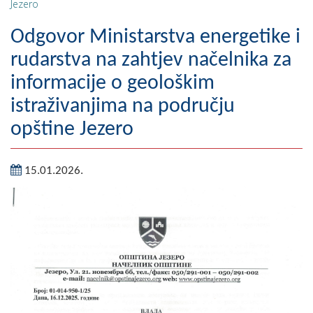
Jezero
Geografija
Odgovor Ministarstva energetike i
Naseljena mjesta
rudarstva na zahtjev načelnika za
informacije o geološkim
Zanimljivosti
istraživanjima na području
Fotogalerija
opštine Jezero
NAČELNIK
15.01.2026.
O Načelniku
Zamjenik načelnika
Izvještaj o radu načelnika
SKUPŠTINA
Statut Opštine