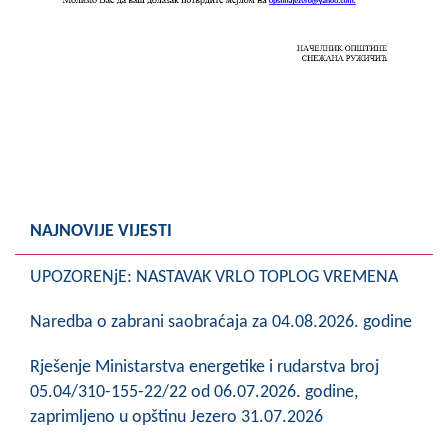
Skupštinsko vijeće opštine jezero
Sastav Skupštine
Službeni Glasnici
OPŠTINSKA UPRAVA
INFO
NAJNOVIJE VIJESTI
Vijesti
UPOZORENjE: NASTAVAK VRLO TOPLOG VREMENA
Aktivnosti
Naredba o zabrani saobraćaja za 04.08.2026. godine
Javni pozivi
Rješenje Ministarstva energetike i rudarstva broj
Obavještenja
05.04/310-155-22/22 od 06.07.2026. godine,
Zaštita od požara
zaprimljeno u opštinu Jezero 31.07.2026