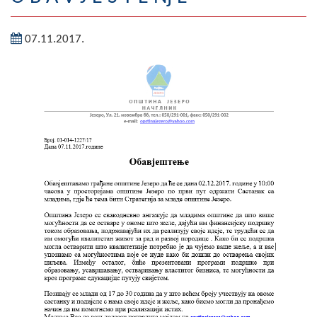
Geografija
07.11.2017.
Naseljena mjesta
Zanimljivosti
Fotogalerija
NAČELNIK
O Načelniku
Zamjenik načelnika
Izvještaj o radu načelnika
SKUPŠTINA
Statut Opštine