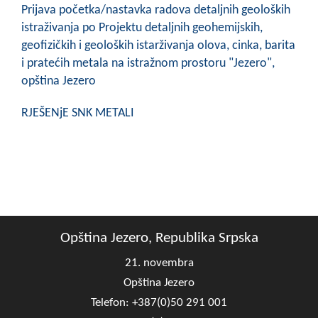
COVID 19
Prijava početka/nastavka radova detaljnih geoloških
istraživanja po Projektu detaljnih geohemijskih,
Geoistraživanja
geofizičkih i geoloških istarživanja olova, cinka, barita
i pratećih metala na istražnom prostoru "Jezero",
FINANSIJE
opština Jezero
PRIVREDA
RJEŠENjE SNK METALI
Poljoprivreda
Turizam
Sport
CIVILNA ZAŠTITA
Opština Jezero, Republika Srpska
KONTAKT
21. novembra
Opština Jezero
Telefon: +387(0)50 291 001