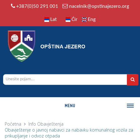
+387(0)50 291 001
nacelnik@opstinajezero.org
Lat
Ćir
Eng
MENU
O OPŠTINI
Početna
Info
Obavještenja
Obavještenje o javnoj nabavci za nabavku komunalnog vozila za
Istorija
prikupljanje i odvoz otpada