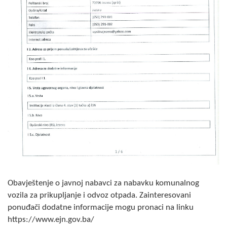
Skupštinsko vijeće opštine jezero
Sastav Skupštine
Službeni Glasnici
OPŠTINSKA UPRAVA
INFO
Vijesti
Aktivnosti
Javni pozivi
Obavještenje o javnoj nabavci za nabavku komunalnog
Obavještenja
vozila za prikupljanje i odvoz otpada. Zainteresovani
ponuđači dodatne informacije mogu pronaci na linku
Zaštita od požara
https://www.ejn.gov.ba/