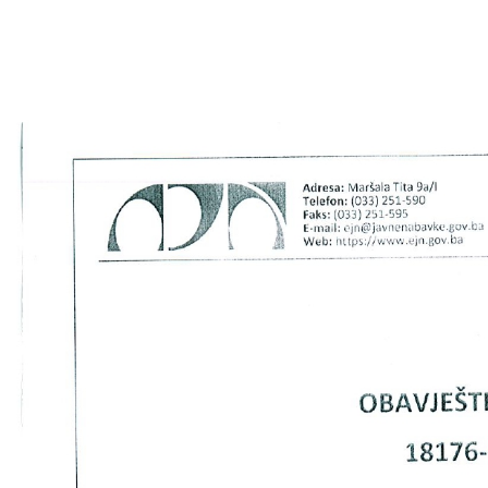
COVID 19
Geoistraživanja
FINANSIJE
PRIVREDA
Poljoprivreda
Turizam
Sport
CIVILNA ZAŠTITA
KONTAKT