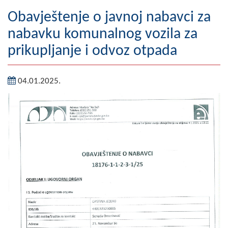
Geografija
Obavještenje o javnoj nabavci za
nabavku komunalnog vozila za
Naseljena mjesta
prikupljanje i odvoz otpada
Zanimljivosti
04.01.2025.
Fotogalerija
NAČELNIK
O Načelniku
Zamjenik načelnika
Izvještaj o radu načelnika
SKUPŠTINA
Statut Opštine