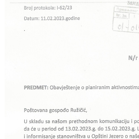
COVID 19
Geoistraživanja
FINANSIJE
PRIVREDA
Poljoprivreda
Turizam
Sport
CIVILNA ZAŠTITA
KONTAKT