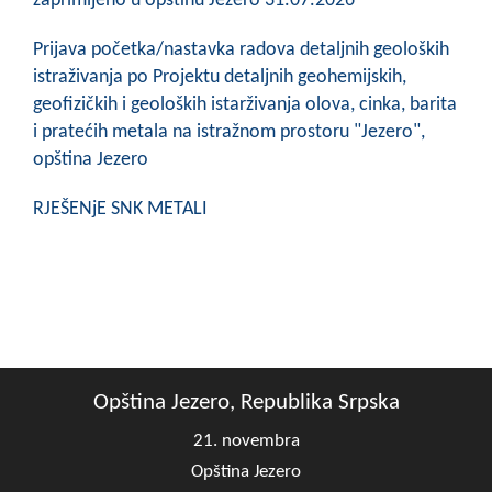
zaprimljeno u opštinu Jezero 31.07.2026
Prijava početka/nastavka radova detaljnih geoloških
istraživanja po Projektu detaljnih geohemijskih,
geofizičkih i geoloških istarživanja olova, cinka, barita
i pratećih metala na istražnom prostoru "Jezero",
opština Jezero
RJEŠENjE SNK METALI
Opština Jezero, Republika Srpska
21. novembra
Opština Jezero