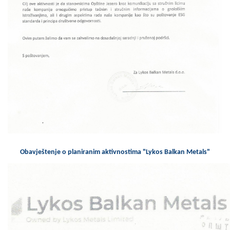
Skupštinsko vijeće opštine jezero
Sastav Skupštine
Službeni Glasnici
OPŠTINSKA UPRAVA
INFO
Vijesti
Aktivnosti
Obavještenje o planiranim aktivnostima "Lykos Balkan Metals"
Javni pozivi
Obavještenja
Zaštita od požara