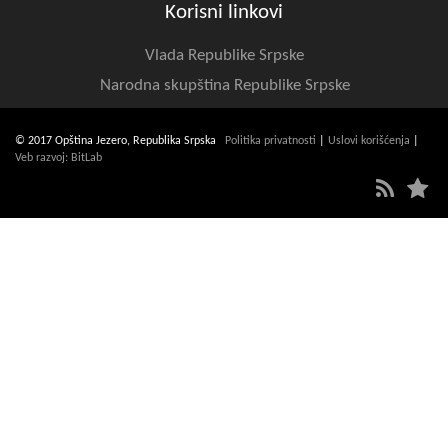
Korisni linkovi
Vlada Republike Srpske
Narodna skupština Republike Srpske
© 2017 Opština Jezero, Republika Srpska
Politika privatnosti
|
Uslovi korišćenja
|
Veb razvoj: BitLab