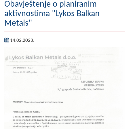
Obavještenje o planiranim
Geografija
aktivnostima "Lykos Balkan
Naseljena mjesta
Metals"
Zanimljivosti
14.02.2023.
Fotogalerija
NAČELNIK
O Načelniku
Zamjenik načelnika
Izvještaj o radu načelnika
SKUPŠTINA
Statut Opštine