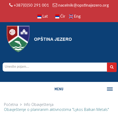
+387(0)50 291 001
nacelnik@opstinajezero.org
Lat
Ćir
Eng
MENU
O OPŠTINI
Početna
Info
Obavještenja
Obavještenje o planiranim aktivnostima "Lykos Balkan Metals"
Istorija