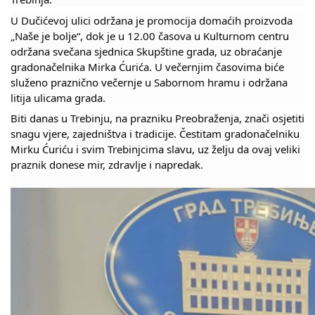
COVID 19
U Dučićevoj ulici održana je promocija domaćih proizvoda
„Naše je bolje“, dok je u 12.00 časova u Kulturnom centru
Geoistraživanja
održana svečana sjednica Skupštine grada, uz obraćanje
gradonačelnika Mirka Ćurića. U večernjim časovima biće
FINANSIJE
služeno praznično večernje u Sabornom hramu i održana
litija ulicama grada.
PRIVREDA
Biti danas u Trebinju, na prazniku Preobraženja, znači osjetiti
Poljoprivreda
snagu vjere, zajedništva i tradicije. Čestitam gradonačelniku
Mirku Ćuriću i svim Trebinjcima slavu, uz želju da ovaj veliki
Turizam
praznik donese mir, zdravlje i napredak.
Sport
CIVILNA ZAŠTITA
KONTAKT