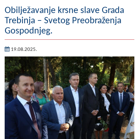
Geografija
Obilježavanje krsne slave Grada
Trebinja – Svetog Preobraženja
Naseljena mjesta
Gospodnjeg.
Zanimljivosti
19.08.2025.
Fotogalerija
NAČELNIK
O Načelniku
Zamjenik načelnika
Izvještaj o radu načelnika
SKUPŠTINA
Statut Opštine