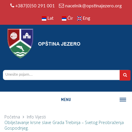
+387(0)50 291 001
nacelnik@opstinajezero.org
Lat
Ćir
Eng
MENU
O OPŠTINI
Početna
Info
Vijesti
Obilježavanje krsne slave Grada Trebinja – Svetog Preobraženja
Istorija
Gospodnjeg.