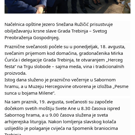
Skupštinsko vijeće opštine jezero
Sastav Skupštine
Načelnica opštine Jezero Snežana Ružičić prisustvuje
obilježavanju krsne slave Grada Trebinja – Svetog
Službeni Glasnici
Preobraženja Gospodnjeg.
Praznične svečanosti počele su u poned‌jeljak, 18. avgusta,
OPŠTINSKA UPRAVA
svečanim prijemom kod domaćina, gradonačenika Mirka
Ćurića i delegacije Grada Trebinja, te otvaranjem „Herceg
INFO
festa“ na Trgu slobode – sajma meda, vina i tradicionalnih
Vijesti
proizvoda.
Istog dana služeno je praznično večernje u Sabornom
Aktivnosti
hramu, a u Muzeju Hercegovine otvorena je izložba „Pesme
sunca u bojama Milene“.
Javni pozivi
Na sam praznik, 19. avgusta, svečanosti su započele
dočekom svetih moštiju Svete Ane u 8.30 časova ispred
Obavještenja
Sabornog hrama, a u 9.00 časova služena je sveta
arhijerejska liturgija. Nakon lomljenja slavskog kolača
Zaštita od požara
uslijedilo je polaganje cvijeća na Spomenik braniocima
Trebinja.