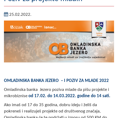
Geografija
25.02.2022.
Naseljena mjesta
Zanimljivosti
Fotogalerija
NAČELNIK
O Načelniku
Zamjenik načelnika
OMLADINSKA BANKA JEZERO – I POZIV ZA MLADE 2022
Izvještaj o radu načelnika
Omladinska banka Jezero poziva mlade da pišu projekte i
mikrobiznise
od 17.02. do 14.03.2022. godine do 14 sati.
SKUPŠTINA
Ako imaš od 17 do 35 godina, dobru ideju i želiš da
Statut Opštine
pokreneš i realizuješ projekte od društvenog značaja,
Omladinska banka će te podržati u iznosu od 500 KM do