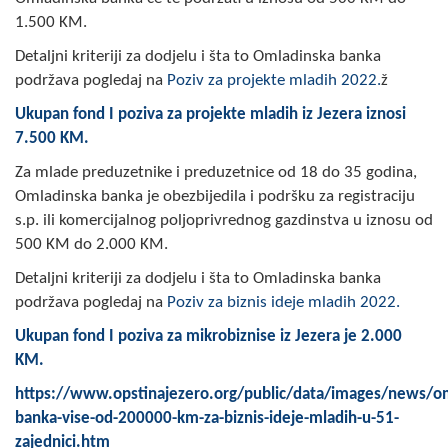
Skupštinsko vijeće opštine jezero
1.500 KM.
Detaljni kriteriji za dodjelu i šta to Omladinska banka
Sastav Skupštine
podržava pogledaj na
Poziv za projekte mladih 2022.
ž
Službeni Glasnici
Ukupan fond I poziva za projekte mladih iz Jezera iznosi
7.500 KM
.
OPŠTINSKA UPRAVA
Za mlade preduzetnike i preduzetnice od 18 do 35 godina,
Omladinska banka je obezbijedila i podršku za registraciju
INFO
s.p. ili komercijalnog poljoprivrednog gazdinstva u iznosu od
Vijesti
500 KM do 2.000 KM.
Detaljni kriteriji za dodjelu i šta to Omladinska banka
Aktivnosti
podržava pogledaj na
Poziv za biznis ideje mladih 2022.
Javni pozivi
Ukupan fond I poziva za mikrobiznise iz Jezera je 2.000
KM.
Obavještenja
https://www.opstinajezero.org/public/data/images/news/o
Zaštita od požara
banka-vise-od-200000-km-za-biznis-ideje-mladih-u-51-
zajednici.htm