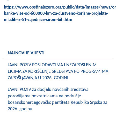
COVID 19
https://www.opstinajezero.org/public/data/images/news/o
banke-vise-od-600000-km-za-dustveno-korisne-projekte-
Geoistraživanja
mladih-iz-51-zajednice-sirom-bih.htm
FINANSIJE
PRIVREDA
Poljoprivreda
NAJNOVIJE VIJESTI
Turizam
JAVNI POZIV POSLODAVCIMA I NEZAPOSLENIM
Sport
LICIMA ZA KORIŠĆENjE SREDSTAVA PO PROGRAMIMA
ZAPOŠLjAVANjA U 2026. GODINI
CIVILNA ZAŠTITA
JAVNI POZIV za dodjelu novčanih sredstava
KONTAKT
porodiljama povratnicama na područje
bosanskohercegovačkog entiteta Republika Srpska za
2026. godinu