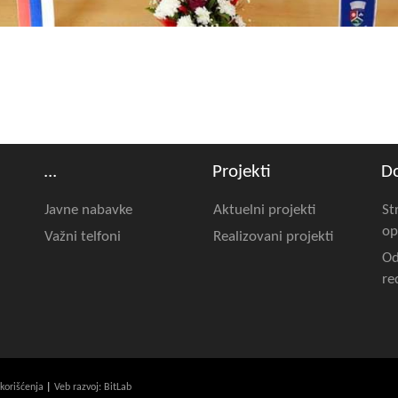
...
Projekti
D
Javne nabavke
Aktuelni projekti
St
op
Važni telfoni
Realizovani projekti
Od
re
 korišćenja
|
Veb razvoj: BitLab