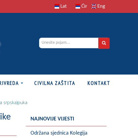
Lat
Ćir
Eng
RIVREDA
CIVILNA ZAŠTITA
KONTAKT
ka srpska)puka
ike
NAJNOVIJE VIJESTI
Održana sjednica Kolegija