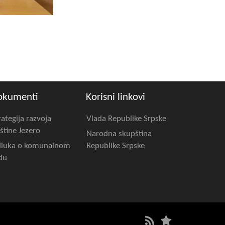
okumenti
Korisni linkovi
rategija razvoja
Vlada Republike Srpske
štine Jezero
Narodna skupština
luka o komunalnom
Republike Srpske
du