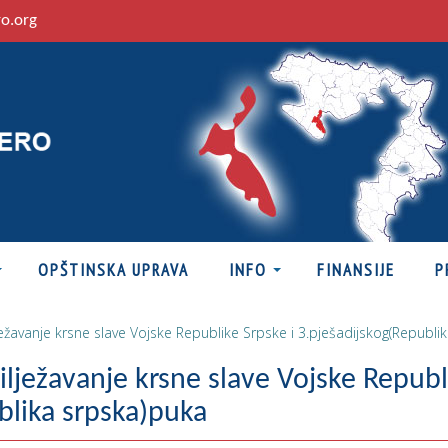
ro.org
OPŠTINSKA UPRAVA
INFO
FINANSIJE
P
avanje krsne slave Vojske Republike Srpske i 3.pješadijskog(Republi
ježavanje krsne slave Vojske Republ
blika srpska)puka