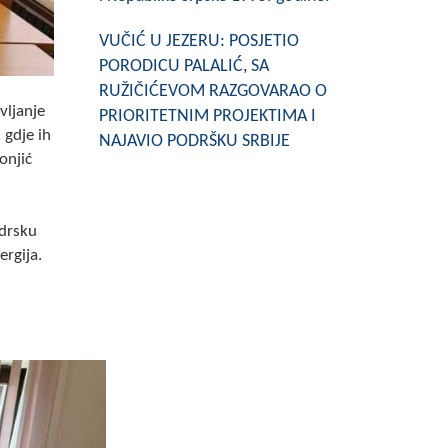
VUČIĆ U JEZERU: POSJETIO
PORODICU PALALIĆ, SA
RUŽIČIĆEVOM RAZGOVARAO O
vljanje
PRIORITETNIM PROJEKTIMA I
 gdje ih
NAJAVIO PODRŠKU SRBIJE
onjić
odrsku
rgija.