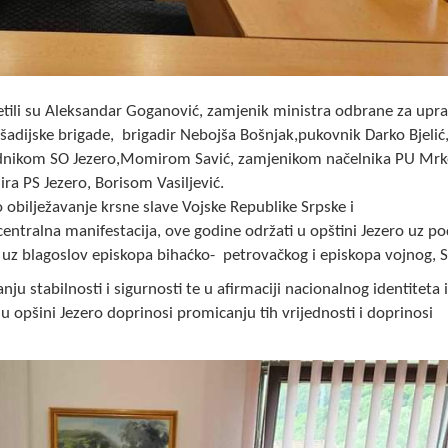
etili su Aleksandar Goganović, zamjenik ministra odbrane za upra
dijske brigade, brigadir Nebojša Bošnjak,pukovnik Darko Bjelić,
jednikom SO Jezero,Momirom Savić, zamjenikom načelnika PU Mrk
a PS Jezero, Borisom Vasiljević.
 obilježavanje krsne slave Vojske Republike Srpske i
centralna manifestacija, ove godine održati u opštini Jezero uz p
uz blagoslov episkopa bihaćko- petrovačkog i episkopa vojnog, Se
u stabilnosti i sigurnosti te u afirmaciji nacionalnog identiteta i
 opšini Jezero doprinosi promicanju tih vrijednosti i doprinosi