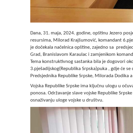
Dana, 31. maja, 2024. godine, opštinu Jezero posj
resursima, Milorad Krajšumović, komandant 6.pješa
je dočekala načelnica opštine, zajedno sa preds
Grad, Branislavom Karaulac i zamjenikom komandir
Tema konstruktivnog sastanka bila je dogovori oko
3.pješadijskog(Republika Srpska)puka , gdje će se 
Predsjednika Republike Srpske, Milorada Dodika a 
Vojska Republike Srpske ima ključnu ulogu u očuvanj
ponosa. Održavanje slave vojske Republike Srpske u
osnaživanju uloge vojske u društvu.