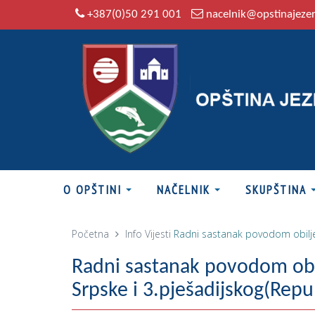
+387(0)50 291 001
nacelnik@opstinajeze
O OPŠTINI
NAČELNIK
SKUPŠTINA
Početna
Info
Vijesti
Radni sastanak povodom obiljež
Radni sastanak povodom obil
Srpske i 3.pješadijskog(Repu