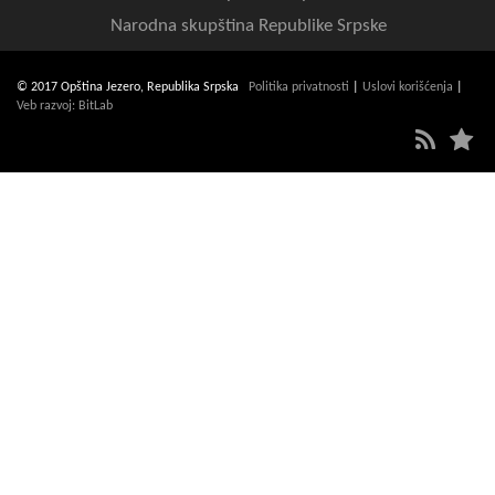
Narodna skupština Republike Srpske
© 2017 Opština Jezero, Republika Srpska
Politika privatnosti
|
Uslovi korišćenja
|
Veb razvoj: BitLab