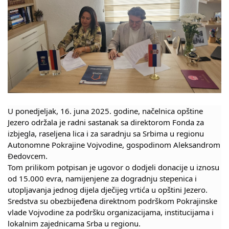
Skupštinsko vijeće opštine jezero
Sastav Skupštine
Službeni Glasnici
OPŠTINSKA UPRAVA
INFO
U poned‌jeljak, 16. juna 2025. godine, načelnica opštine
Vijesti
Jezero održala je radni sastanak sa direktorom Fonda za
izbjegla, raseljena lica i za saradnju sa Srbima u regionu
Aktivnosti
Autonomne Pokrajine Vojvodine, gospodinom Aleksandrom
Đedovcem.
Tom prilikom potpisan je ugovor o dod‌jeli donacije u iznosu
Javni pozivi
od 15.000 evra, namijenjene za dogradnju stepenica i
utopljavanja jednog dijela d‌ječijeg vrtića u opštini Jezero.
Obavještenja
Sredstva su obezbijeđena direktnom podrškom Pokrajinske
vlade Vojvodine za podršku organizacijama, institucijama i
Zaštita od požara
lokalnim zajednicama Srba u regionu.