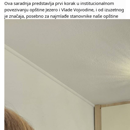
Ova saradnja predstavlja prvi korak u institucionalnom
COVID 19
povezivanju opštine Jezero i Vlade Vojvodine, i od izuzetnog
je značaja, posebno za najmlađe stanovnike naše opštine
Geoistraživanja
FINANSIJE
PRIVREDA
Poljoprivreda
Turizam
Sport
CIVILNA ZAŠTITA
KONTAKT