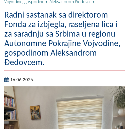
Vojvodine, gospodinom Aleksandrom Đedovcem.
Geografija
Radni sastanak sa direktorom
Naseljena mjesta
Fonda za izbjegla, raseljena lica i
za saradnju sa Srbima u regionu
Zanimljivosti
Autonomne Pokrajine Vojvodine,
Fotogalerija
gospodinom Aleksandrom
NAČELNIK
Đedovcem.
O Načelniku
16.06.2025.
Zamjenik načelnika
Izvještaj o radu načelnika
SKUPŠTINA
Statut Opštine