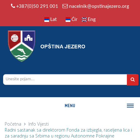
+387(0)50 291 001
nacelnik@opstinajezero.org
Lat
Ćir
Eng
MENU
O OPŠTINI
Početna
Info
Vijesti
Radni sastanak sa direktorom Fonda za izbjegla, raseljena lica i
Istorija
za saradnju sa Srbima u regionu Autonomne Pokrajine