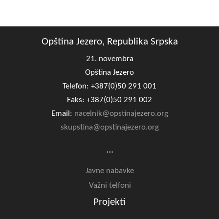
COVID 19
Geoistraživanja
Opština Jezero, Republika Srpska
FINANSIJE
21. novembra
Opština Jezero
PRIVREDA
Telefon: +387(0)50 291 001
Poljoprivreda
Faks: +387(0)50 291 002
Turizam
Email:
nacelnik@opstinajezero.org
skupstina@opstinajezero.org
Sport
...
CIVILNA ZAŠTITA
Javne nabavke
KONTAKT
Važni telfoni
Projekti