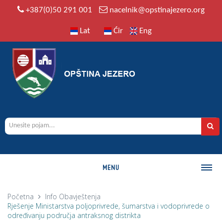
+387(0)50 291 001
nacelnik@opstinajezero.org
Lat
Ćir
Eng
MENU
O OPŠTINI
Početna
Info
Obavještenja
Rješenje Ministarstva poljoprivrede, šumarstva i vodoprivrede o
Istorija
određivanju područja antraksnog distrikta