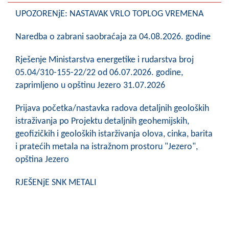
Skupštinsko vijeće opštine jezero
UPOZORENjE: NASTAVAK VRLO TOPLOG VREMENA
Sastav Skupštine
Naredba o zabrani saobraćaja za 04.08.2026. godine
Službeni Glasnici
Rješenje Ministarstva energetike i rudarstva broj
05.04/310-155-22/22 od 06.07.2026. godine,
OPŠTINSKA UPRAVA
zaprimljeno u opštinu Jezero 31.07.2026
INFO
Prijava početka/nastavka radova detaljnih geoloških
istraživanja po Projektu detaljnih geohemijskih,
Vijesti
geofizičkih i geoloških istarživanja olova, cinka, barita
Aktivnosti
i pratećih metala na istražnom prostoru "Jezero",
opština Jezero
Javni pozivi
RJEŠENjE SNK METALI
Obavještenja
Zaštita od požara