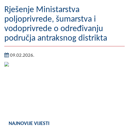
Geografija
Rješenje Ministarstva
poljoprivrede, šumarstva i
Naseljena mjesta
vodoprivrede o određivanju
Zanimljivosti
područja antraksnog distrikta
Fotogalerija
09.02.2026.
NAČELNIK
O Načelniku
Zamjenik načelnika
Izvještaj o radu načelnika
SKUPŠTINA
Statut Opštine
NAJNOVIJE VIJESTI