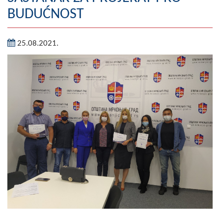
BUDUĆNOST
Geografija
Naseljena mjesta
25.08.2021.
Zanimljivosti
Fotogalerija
NAČELNIK
O Načelniku
Zamjenik načelnika
Izvještaj o radu načelnika
SKUPŠTINA
Statut Opštine