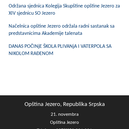
COVID 19
Održana sjednica Kolegija Skupštine opštine Jezero za
XIV sjednicu SO Jezero
Geoistraživanja
Načelnica opštine Jezero održala radni sastanak sa
FINANSIJE
predstavnicima Akademije talenata
PRIVREDA
DANAS POČINjE ŠKOLA PLIVANjA I VATERPOLA SA
NIKOLOM RAĐENOM
Poljoprivreda
Turizam
Sport
CIVILNA ZAŠTITA
Opština Jezero, Republika Srpska
KONTAKT
21. novembra
Opština Jezero