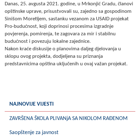
Danas, 25. avgusta 2021. godine, u Mrkonjić Gradu, članovi
Skupštinsko vijeće opštine jezero
opštinske uprave, prisustvovali su, zajedno sa gospodinom
Sinišom Moretijem, sastanku vezanom za USAID projekat
Sastav Skupštine
Pro-budućnost, koji doprinosi procesima izgradnje
povjerenja, pomirenja, te zagovara za mir i stabilnu
Službeni Glasnici
budućnost i povezuju lokalne zajednice.
Nakon kraće diskusije o planovima daljeg djelovanja u
OPŠTINSKA UPRAVA
sklopu ovog projekta, dodjeljena su priznanja
INFO
predstavnicima opština uključenih u ovaj važan projekat.
Vijesti
Aktivnosti
Javni pozivi
NAJNOVIJE VIJESTI
Obavještenja
ZAVRŠENA ŠKOLA PLIVANjA SA NIKOLOM RAĐENOM
Zaštita od požara
Saopštenje za javnost