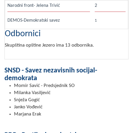
Narodni front- Jelena Trivić
Skupštinsko vijeće opštine jezero
2
Sastav Skupštine
DEMOS-Demokratski savez
1
Odbornici
Službeni Glasnici
Skupština opštine Jezero ima 13 odbornika.
OPŠTINSKA UPRAVA
INFO
SNSD - Savez nezavisnih socijal-
Vijesti
demokrata
Aktivnosti
Momir Savić - Predsjednik SO
Milanka Vasiljević
Javni pozivi
Snježa Gogić
Janko Vođević
Obavještenja
Marjana Erak
Zaštita od požara