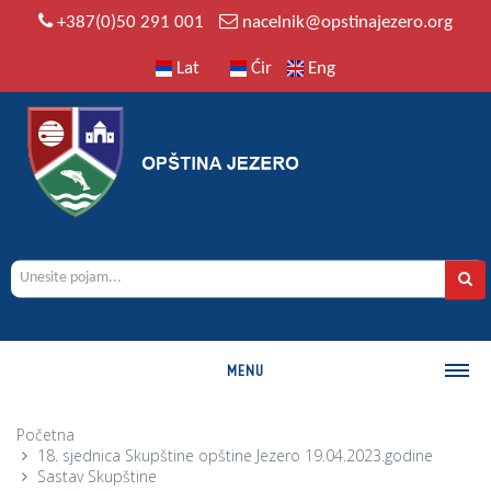
+387(0)50 291 001
nacelnik@opstinajezero.org
Lat
Ćir
Eng
MENU
O OPŠTINI
Početna
18. sjednica Skupštine opštine Jezero 19.04.2023.godine
Istorija
Sastav Skupštine