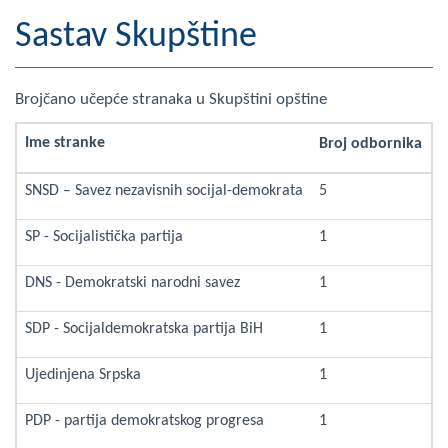
Geografija
Sastav Skupštine
Naseljena mjesta
Brojčano učepće stranaka u Skupštini opštine
Zanimljivosti
Ime stranke
Broj odbornika
Fotogalerija
SNSD – Savez nezavisnih socijal-demokrata
5
NAČELNIK
SP - Socijalistička partija
1
O Načelniku
DNS - Demokratski narodni savez
1
Zamjenik načelnika
SDP - Socijaldemokratska partija BiH
1
Izvještaj o radu načelnika
Ujedinjena Srpska
1
SKUPŠTINA
PDP - partija demokratskog progresa
1
Statut Opštine