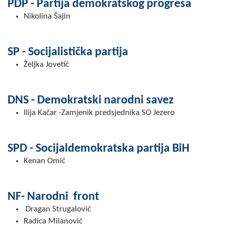
PDP - Partija demokratskog progresa
COVID 19
Nikolina Šajin
Geoistraživanja
SP - Socijalistička partija
FINANSIJE
Željka Jovetić
PRIVREDA
Poljoprivreda
DNS - Demokratski narodni savez
Ilija Kačar -Zamjenik predsjednika SO Jezero
Turizam
Sport
SPD - Socijaldemokratska partija BiH
Kenan Omić
CIVILNA ZAŠTITA
KONTAKT
NF- Narodni front
Dragan Strugalović
Radica Milanović