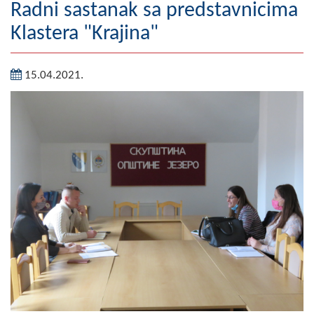
Radni sastanak sa predstavnicima
Geografija
Klastera "Krajina"
Naseljena mjesta
15.04.2021.
Zanimljivosti
Fotogalerija
NAČELNIK
O Načelniku
Zamjenik načelnika
Izvještaj o radu načelnika
SKUPŠTINA
Statut Opštine