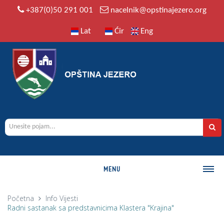
+387(0)50 291 001
nacelnik@opstinajezero.org
Lat
Ćir
Eng
MENU
O OPŠTINI
Početna
Info
Vijesti
Radni sastanak sa predstavnicima Klastera "Krajina"
Istorija