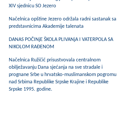
COVID 19
XIV sjednicu SO Jezero
Geoistraživanja
Načelnica opštine Jezero održala radni sastanak sa
predstavnicima Akademije talenata
FINANSIJE
DANAS POČINjE ŠKOLA PLIVANjA I VATERPOLA SA
PRIVREDA
NIKOLOM RAĐENOM
Poljoprivreda
Načelnica Ružičić prisustvovala centralnom
obilježavanju Dana sjećanja na sve stradale i
Turizam
prognane Srbe u hrvatsko-muslimanskom pogromu
Sport
nad Srbima Republike Srpske Krajine i Republike
Srpske 1995. godine.
CIVILNA ZAŠTITA
KONTAKT