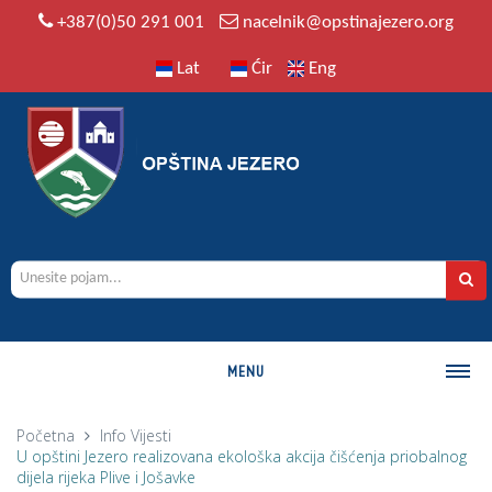
+387(0)50 291 001
nacelnik@opstinajezero.org
Lat
Ćir
Eng
MENU
O OPŠTINI
Početna
Info
Vijesti
U opštini Jezero realizovana ekološka akcija čišćenja priobalnog
Istorija
dijela rijeka Plive i Jošavke