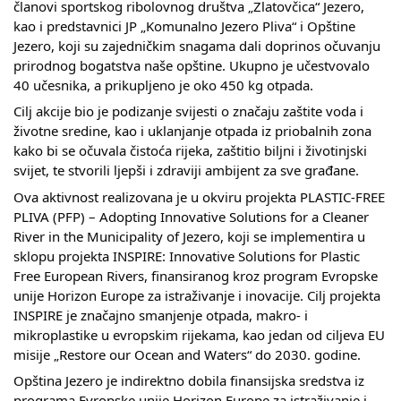
članovi sportskog ribolovnog društva „Zlatovčica“ Jezero,
COVID 19
kao i predstavnici JP „Komunalno Jezero Pliva“ i Opštine
Jezero, koji su zajedničkim snagama dali doprinos očuvanju
Geoistraživanja
prirodnog bogatstva naše opštine. Ukupno je učestvovalo
40 učesnika, a prikupljeno je oko 450 kg otpada.
FINANSIJE
Cilj akcije bio je podizanje svijesti o značaju zaštite voda i
životne sredine, kao i uklanjanje otpada iz priobalnih zona
PRIVREDA
kako bi se očuvala čistoća rijeka, zaštitio biljni i životinjski
Poljoprivreda
svijet, te stvorili ljepši i zdraviji ambijent za sve građane.
Ova aktivnost realizovana je u okviru projekta PLASTIC-FREE
Turizam
PLIVA (PFP) – Adopting Innovative Solutions for a Cleaner
River in the Municipality of Jezero, koji se implementira u
Sport
sklopu projekta INSPIRE: Innovative Solutions for Plastic
Free European Rivers, finansiranog kroz program Evropske
CIVILNA ZAŠTITA
unije Horizon Europe za istraživanje i inovacije. Cilj projekta
INSPIRE je značajno smanjenje otpada, makro- i
KONTAKT
mikroplastike u evropskim rijekama, kao jedan od ciljeva EU
misije „Restore our Ocean and Waters“ do 2030. godine.
Opština Jezero je indirektno dobila finansijska sredstva iz
programa Evropske unije Horizon Europe za istraživanje i