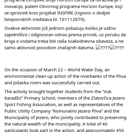
inovacije, putem Okvirnog programa Horizon Europe, koji
se sprovodi kroz projekat INSPIRE (Ugovor o dod‌jeli
bespovratnih sredstava br. 101112879).
Ovakve aktivnosti još jednom pokazuju koliko je važno
zajedništvo i odgovoran odnos prema prirodi, uz poruku da
briga o vodama treba biti naša svakodnevna obaveza, a ne
samo aktivnost povodom značajnih datuma.
On the occasion of March 22 – World Water Day, an
environmental clean-up action of the riverbanks of the Pliva
and Jošavka rivers was successfully carried out.
The activity brought together students from the “Vuk
Karadžić” Primary School, members of the Zlatovčica Jezero
Sport Fishing Association, as well as representatives of the
Public Utility Company “Komunalno Jezero Pliva” and the
Municipality of Jezero, who jointly contributed to preserving
the natural wealth of the municipality. A total of 40
participants took part in the action, and approximately 450