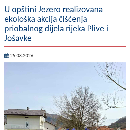
Geografija
U opštini Jezero realizovana
ekološka akcija čišćenja
Naseljena mjesta
priobalnog dijela rijeka Plive i
Zanimljivosti
Jošavke
Fotogalerija
25.03.2026.
NAČELNIK
O Načelniku
Zamjenik načelnika
Izvještaj o radu načelnika
SKUPŠTINA
Statut Opštine