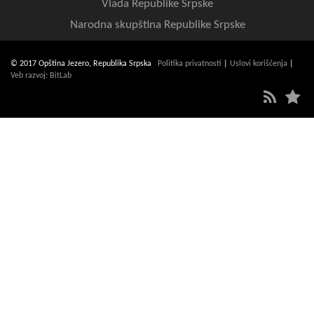
Vlada Republike Srpske
Narodna skupština Republike Srpske
© 2017 Opština Jezero, Republika Srpska
Politika privatnosti
|
Uslovi korišćenja
|
Veb razvoj: BitLab