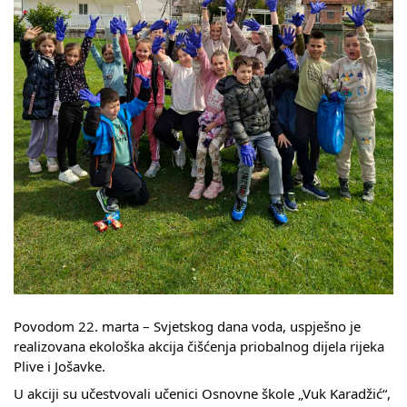
Skupštinsko vijeće opštine jezero
Sastav Skupštine
Službeni Glasnici
OPŠTINSKA UPRAVA
INFO
Vijesti
Aktivnosti
Javni pozivi
Povodom 22. marta – Svjetskog dana voda, uspješno je
Obavještenja
realizovana ekološka akcija čišćenja priobalnog dijela rijeka
Plive i Jošavke.
Zaštita od požara
U akciji su učestvovali učenici Osnovne škole „Vuk Karadžić“,