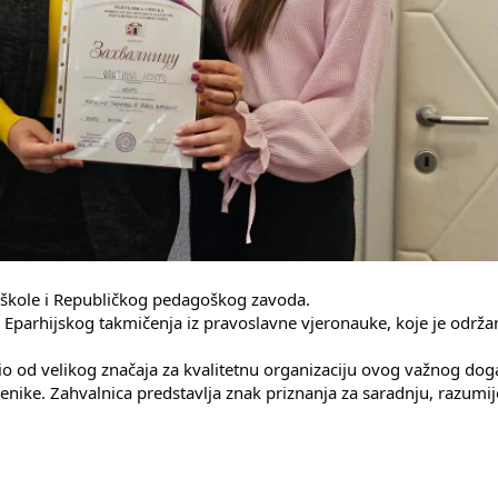
e škole i Republičkog pedagoškog zavoda.
i Eparhijskog takmičenja iz pravoslavne vjeronauke, koje je održa
bio od velikog značaja za kvalitetnu organizaciju ovog važnog dog
enike. Zahvalnica predstavlja znak priznanja za saradnju, razumij