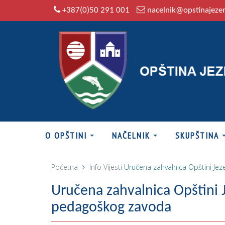
+387(0)50 291 001
nacelnik@opstinajeze
O OPŠTINI
NAČELNIK
SKUPŠTINA
Početna
Info
Vijesti
Uručena zahvalnica Opštini Je
Uručena zahvalnica Opštini J
pedagoškog zavoda