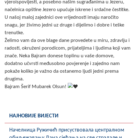
vjeroispovijesti, a posebno našim sugrađanima u Jezeru,
Скупштинско вијеће општине језеро
načelnica opštine Jezero upućuje iskrene i srdačne čestitke.
U našoj maloj zajednici ove vrijednosti imaju naročito
Састав Скупштине
snagu, jer živimo jedni uz druge i dijelimo i dobre i teške
trenutke.
Службени Гласници
Želimo vam da ove blage dane provedete u miru, zdravlju i
radosti, okruženi porodicom, prijateljima i ljudima koji vam
ОПШТИНСКА УПРАВА
znače. Neka Bajram donese toplinu u vaše domove,
ИНФО
dodatno učvrsti međusobno povjerenje i zajedno nam
pokaže koliko je važno da ostanemo ljudi jedni prema
Вијести
drugima.
Bajram Šerif Mubarek Olsun!
Активности
Јавни позиви
Обавјештења
НАЈНОВИЈЕ ВИЈЕСТИ
Заштита од пожара
Начелница Ружичић присуствовала централном
обиљежавању Дана сјећања на све страдале и