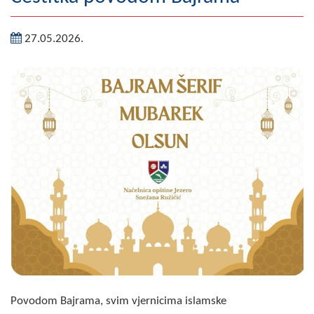
Географија
27.05.2026.
Насељена мјеста
Занимљивости
Фотогалерија
НАЧЕЛНИК
О Начелнику
Замјеник начелника
Извјештај о раду начелника
СКУПШТИНА
Статут Општине
Povodom Bajrama, svim vjernicima islamske