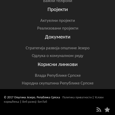
Важни телфони
Пројекти
Актуелни пројекти
Реализовани пројекти
Документи
Стратегија развоја општине Језеро
Одлука о комуналном реду
Корисни линкови
Влада Републике Српске
Народна скупштина Републике Српске
© 2017 Општина Језеро, Република Српска
Политика приватности
|
Услови
коришћења
|
Веб развој: БитЛаб