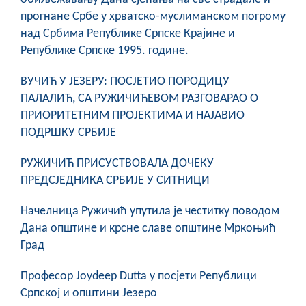
COVID 19
прогнане Србе у хрватско-муслиманском погрому
над Србима Републике Српске Крајине и
Геоистраживања
Републике Српске 1995. године.
ФИНАНСИЈЕ
ВУЧИЋ У ЈЕЗЕРУ: ПОСЈЕТИО ПОРОДИЦУ
ПАЛАЛИЋ, СА РУЖИЧИЋЕВОМ РАЗГОВАРАО О
ПРИВРЕДА
ПРИОРИТЕТНИМ ПРОЈЕКТИМА И НАЈАВИО
Пољопривреда
ПОДРШКУ СРБИЈЕ
Туризам
РУЖИЧИЋ ПРИСУСТВОВАЛА ДОЧЕКУ
ПРЕДСЈЕДНИКА СРБИЈЕ У СИТНИЦИ
Спорт
Начелница Ружичић упутила је честитку поводом
ЦИВИЛНА ЗАШТИТА
Дана општине и крсне славе општине Мркоњић
Град
КОНТАКТ
Професор Joydeep Dutta у посјети Републици
Српској и општини Језеро