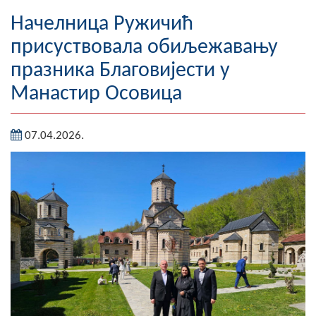
Географија
Начелница Ружичић
присуствовала обиљежавању
Насељена мјеста
празника Благовијести у
Занимљивости
Манастир Осовица
Фотогалерија
07.04.2026.
НАЧЕЛНИК
О Начелнику
Замјеник начелника
Извјештај о раду начелника
СКУПШТИНА
Статут Општине