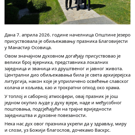
Скупштинско вијеће општине језеро
Састав Скупштине
Службени Гласници
Дана 7. априла 2026. године начелница Општине Језеро
присуствовала је обиљежавању празника Благовијести
у Манастир Осовица.
ОПШТИНСКА УПРАВА
Овом значајном духовном догађају присуствовао је
ИНФО
велики број вјерника, представника локалних
заједница и званица из друштвеног и јавног живота.
Вијести
Централни дио обиљежавања била је света архијерејска
литургија, након које је уприличено освећење славског
Активности
колача и кољива, као и трократни опход око храма.
У топлој и саборној атмосфери, овај празник је још
Јавни позиви
једном окупио људе у духу вјере, наде и међусобног
поштовања, подсјећајући на трајне вриједности
Обавјештења
заједништва и духовне повезаности.
Нека нас дух овог празника укрепи да у здрављу, миру
Заштита од пожара
и слози, уз Божији благослов, дочекамо Васкрс.