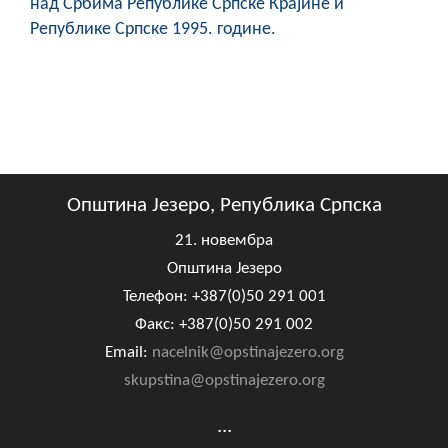
над Србима Републике Српске Крајине и
Републике Српске 1995. године.
Општина Језеро, Република Српска
21. новембра
Општина Језеро
Телефон: +387(0)50 291 001
Факс: +387(0)50 291 002
Email:
nacelnik@opstinajezero.org
skupstina@opstinajezero.org
...