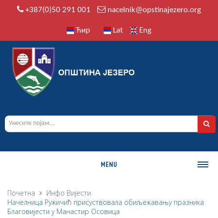
+387(0)50 291 001
nacelnik@opstinajezero.org
Ћир
Lat
Eng
MENU
О ОПШТИНИ
Почетна
Инфо
Вијести
Начелница Ружичић присуствовала обиљежавању празника
Историја
Благовијести у Манастир Осовица