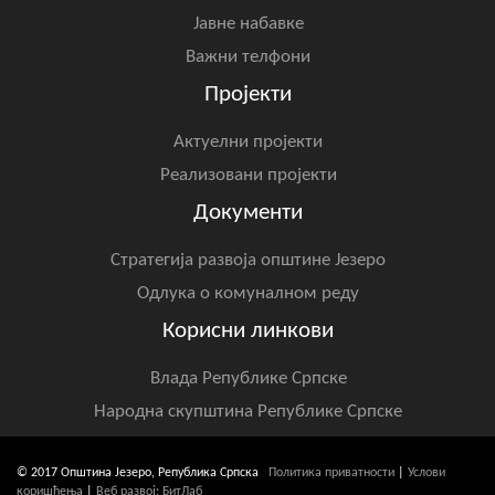
Јавне набавке
Важни телфони
Пројекти
Актуелни пројекти
Реализовани пројекти
Документи
Стратегија развоја општине Језеро
Одлука о комуналном реду
Корисни линкови
Влада Републике Српске
Народна скупштина Републике Српске
© 2017 Општина Језеро, Република Српска
Политика приватности
|
Услови
коришћења
|
Веб развој: БитЛаб