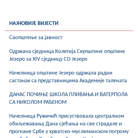
COVID 19
Геоистраживања
НАЈНОВИЈЕ ВИЈЕСТИ
ФИНАНСИЈЕ
Саопштење за јавност
ПРИВРЕДА
Oдржана сједница Колегија Скупштине општине
Пољопривреда
Језеро за XIV сједницу СО Језеро
Туризам
Начелница општине Језеро одржала радни
састанак са представницима Академије талената
Спорт
ДАНАС ПОЧИЊЕ ШКОЛА ПЛИВАЊА И ВАТЕРПОЛА
ЦИВИЛНА ЗАШТИТА
СА НИКОЛОМ РАЂЕНОМ
КОНТАКТ
Начелница Ружичић присуствовала централном
обиљежавању Дана сјећања на све страдале и
прогнане Србе у хрватско-муслиманском погрому