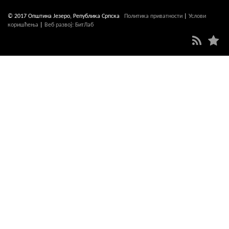
© 2017 Општина Језеро, Република Српска
Политика приватности
|
Услови
коришћења
|
Веб развој: БитЛаб