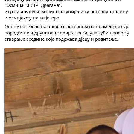
COVID 19
"Осмица" и СТР "Драгана".
Игра и дружење малишана унијели су посебну топлину
и осмијехе у наше Језеро.
Геоистраживања
Општина Језеро наставља с посебном пажњом да његује
породичне и друштвене вриједности, улажући напоре у
ФИНАНСИЈЕ
стварање средине која подржава д‌јецу и родитеље.
ПРИВРЕДА
Пољопривреда
Туризам
Спорт
ЦИВИЛНА ЗАШТИТА
КОНТАКТ