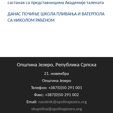
састанак са представницима Академије талената
ДАНАС ПОЧИЊЕ ШКОЛА ПЛИВАЊА И ВАТЕРПОЛА
СА НИКОЛОМ РАЂЕНОМ
Општина Језеро, Република Српска
21. новембра
Општина Језеро
Телефон: +387(0)50 291 001
Факс: +387(0)50 291 002
Email:
nacelnik@opstinajezero.org
skupstina@opstinajezero.org