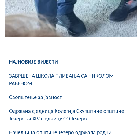
НАЈНОВИЈЕ ВИЈЕСТИ
ЗАВРШЕНА ШКОЛА ПЛИВАЊА СА НИКОЛОМ
РАЂЕНОМ
Саопштење за јавност
Oдржана сједница Колегија Скупштине општине
Језеро за XIV сједницу СО Језеро
Начелница општине Језеро одржала радни