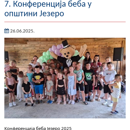
7. Конференција беба у
Географија
општини Језеро
Насељена мјеста
26.06.2025.
Занимљивости
Фотогалерија
НАЧЕЛНИК
О Начелнику
Замјеник начелника
Извјештај о раду начелника
СКУПШТИНА
Статут Општине
Конференција беба Језеро 2025