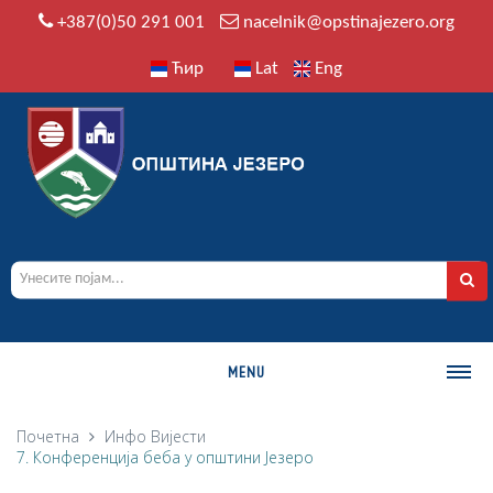
+387(0)50 291 001
nacelnik@opstinajezero.org
Ћир
Lat
Eng
MENU
О ОПШТИНИ
Почетна
Инфо
Вијести
7. Конференција беба у општини Језеро
Историја