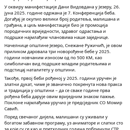
Скупштинско вијеће општине језеро
У оквиру манифестације Дани Видовдана у Језеру, 26.
јуна 2025. године одржана је 7. Конференција беба.
Догађај је окупио велики број родитеља, малишана и
Састав Скупштине
грађана, а циљ манифестације био је промоција
породичних вриједности, здравог одрастања и
Службени Гласници
подршке најмлађим члановима наше заједнице.
Начелнице општине Језеро, Снежане Ружичић, је овом
ОПШТИНСКА УПРАВА
приликом даровала три новорођене бебе у 2025.
години новчаним износом од по 500 КМ, као
ИНФО
симболичан вид подршке младим родитељима и
Вијести
подстицај наталитету у општини.
Такође, првој беби рођеној у 2025. години уручен је
Активности
златни дукат, чиме је званично покренута нова пракса
и традиција у општини – да се сваке године прва
Јавни позиви
рођена беба дарује овим вриједним знаком пажње.
Поклоне најмлађима уручио је предсједник СО Момир
Обавјештења
Савић.
Поред свечаног дијела, малишани су уживали у
Заштита од пожара
богатом забавном програму, уз аниматоре и слатки сто
за које су се као и претходних година побринули СТР