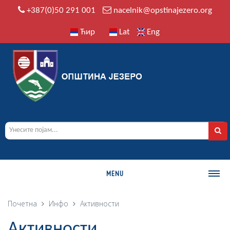
+387(0)50 291 001
nacelnik@opstinajezero.org
Ћир
Lat
Eng
MENU
О ОПШТИНИ
Почетна
Инфо
Активности
Историја
Активности