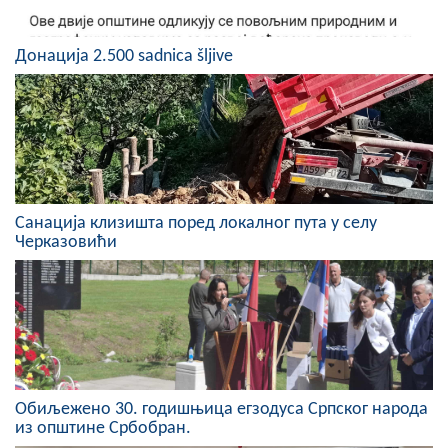
COVID 19
Донација 2.500 sadnica šljive
Геоистраживања
ФИНАНСИЈЕ
ПРИВРЕДА
Пољопривреда
Санација клизишта поред локалног пута у селу
Туризам
Черказовићи
Спорт
ЦИВИЛНА ЗАШТИТА
КОНТАКТ
Обиљежено 30. годишњица егзодуса Српског народа
из општине Србобран.