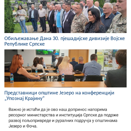
Скупштинско вијеће општине језеро
Састав Скупштине
Службени Гласници
Обиљежавање Данa 30. пјешадијске дивизије Војске
Републике Српске
ОПШТИНСКА УПРАВА
ИНФО
Вијести
Активности
Представници општине Језеро на конференцији
Јавни позиви
„Упознај Крајину“
Обавјештења
Заштита од пожара