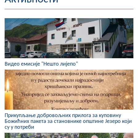
Географија
Насељена мјеста
Занимљивости
Фотогалерија
Видео емисије "Нешто лијепо"
НАЧЕЛНИК
О Начелнику
Замјеник начелника
Извјештај о раду начелника
Прикупљање добровољних прилога за куповину
СКУПШТИНА
Божићних пакета за становнике општине Језеро који
су у потреби
Статут Општине