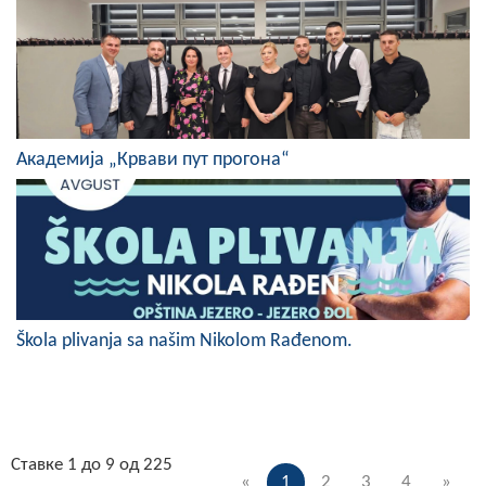
Академија „Крвави пут прогона“
Škola plivanja sa našim Nikolom Rađenom.
Ставке 1 до 9 од 225
«
1
2
3
4
»