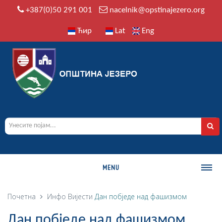
+387(0)50 291 001
nacelnik@opstinajezero.org
Ћир
Lat
Eng
MENU
О ОПШТИНИ
Почетна
Инфо
Вијести
Дан побједе над фашизмом
Историја
Дан побједе над фашизмом