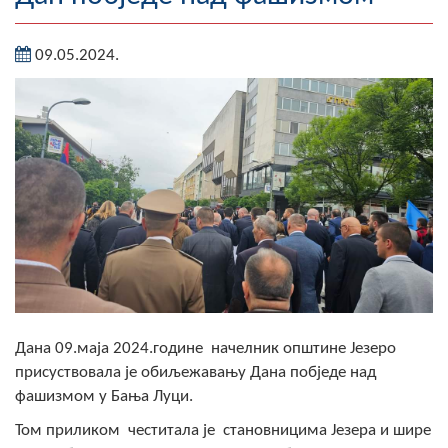
Географија
09.05.2024.
Насељена мјеста
Занимљивости
Фотогалерија
НАЧЕЛНИК
О Начелнику
Замјеник начелника
Извјештај о раду начелника
Дана 09.маја 2024.године начелник општине Језеро
присуствовала је обиљежавању Дана побједе над
СКУПШТИНА
фашизмом у Бања Луци.
Статут Општине
Том приликом честитала је становницима Језера и шире