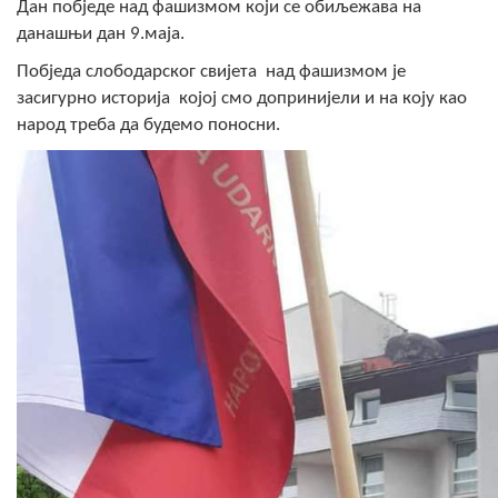
Дан побједе над фашизмом који се обиљежава на
Скупштинско вијеће општине језеро
данашњи дан 9.маја.
Састав Скупштине
Побједа слободарског свијета над фашизмом је
засигурно историја којој смо допринијели и на коју као
Службени Гласници
народ треба да будемо поносни.
ОПШТИНСКА УПРАВА
ИНФО
Вијести
Активности
Јавни позиви
Обавјештења
Заштита од пожара