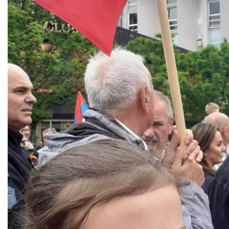
COVID 19
Геоистраживања
ФИНАНСИЈЕ
ПРИВРЕДА
Пољопривреда
Туризам
Спорт
ЦИВИЛНА ЗАШТИТА
КОНТАКТ