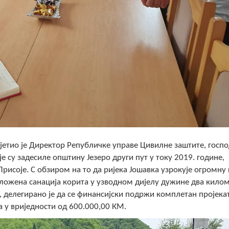
сјетио је Директор Републичке управе Цивилне заштите, госп
е су задесиле општину Језеро други пут у току 2019. године,
рисоје. С обзиром на то да ријека Јошавка узрокује огромну
дложена санација корита у узводном дијелу дужине два кило
делегирано је да се финансијски подржи комплетан пројека
а у вриједности од 600.000,00 КМ.