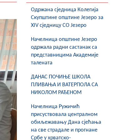
Oдржана сједница Колегија
Скупштине општине Језеро за
XIV сједницу СО Језеро
Начелница општине Језеро
одржала радни састанак са
представницима Академије
талената
ДАНАС ПОЧИЊЕ ШКОЛА
ПЛИВАЊА И ВАТЕРПОЛА СА
НИКОЛОМ РАЂЕНОМ
Начелница Ружичић
присуствовала централном
обиљежавању Дана сјећања
на све страдале и прогнане
Србе у хрватско-