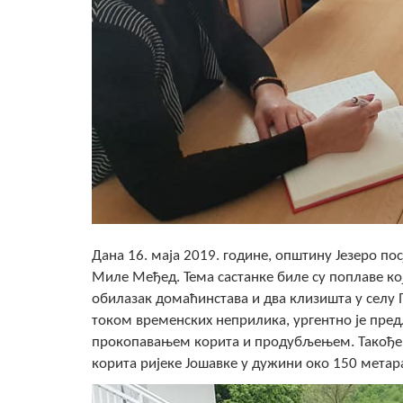
Дана 16. маја 2019. године, општину Језеро по
Миле Међед. Тема састанке биле су поплаве кој
обилазак домаћинстава и два клизишта у селу П
током временских неприлика, ургентно је пре
прокопавањем корита и продубљењем. Такође, 
корита ријеке Јошавке у дужини око 150 метар