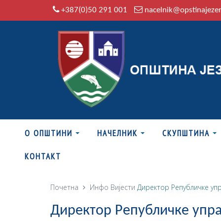
+387(0)50 291 001
nacelnik@opstinajeze
О ОПШТИНИ
НАЧЕЛНИК
СКУПШТИНА
КОНТАКТ
Почетна
Инфо
Вијести
Директор Републичке упр
Директор Републичке упра