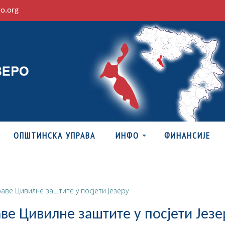
ro.org
ОПШТИНСКА УПРАВА
ИНФО
ФИНАНСИЈЕ
аве Цивилне заштите у посјети Језеру
ве Цивилне заштите у посјети Језе