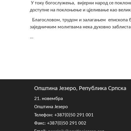
У току богослужења, вијерни народ се поклони
доступне на поклоњење и цјеливање као велик
Благословом, трудом и залагањем епископа би
заједничким молитвама нека духовно заблист
...
Општина Језеро, Република Српска
21. новембра
Општина Језеро
Телефон: +387(0)50 291 001
Факс: +387(0)50 291 002