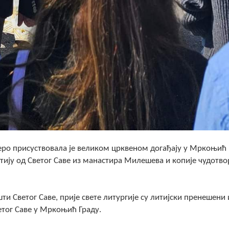
еро присуствовала је великом црквеном догађају у Мркоњић 
ију од Светог Саве из манастира Милешева и копије чудотво
 Светог Саве, прије свете литургије су литијски пренешени 
тог Саве у Мркоњић Граду.