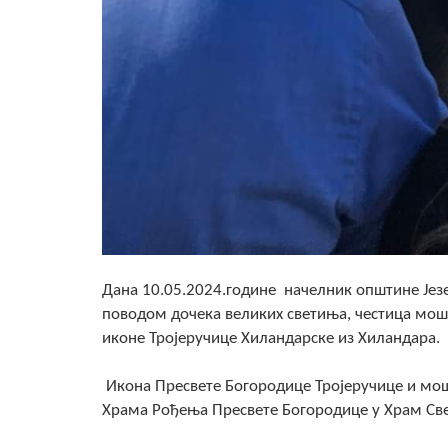
Дана 10.05.2024.године начелник општине Јез
поводом дочека великих светиња, честица мошт
иконе Тројеручице Хиландарске из Хиландара.
Икона Пресвете Богородице Тројеручице и мошти
Храма Рођења Пресвете Богородице у Храм Све