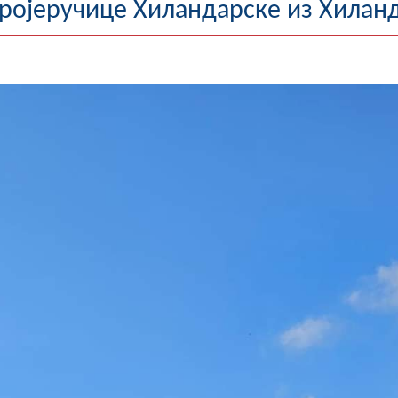
Тројеручице Хиландарске из Хилан