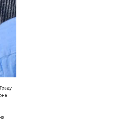
Граду
рне
из