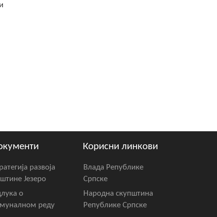
и
м
окументи
Корисни линкови
ратегија развоја
Влада Републике
штине Језеро
Српске
лука о
Народна скупштина
муналном реду
Републике Српске