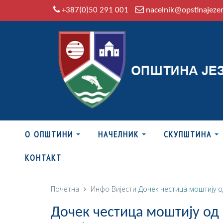
+387(0)50 291 001
nacelnik@opstinajeze
О ОПШТИНИ
НАЧЕЛНИК
СКУПШТИНА
КОНТАКТ
Почетна
Инфо
Вијести
Дочек честица моштију о
Дочек честица моштију од