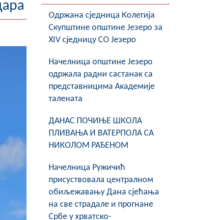
дара
Oдржана сједница Колегија
Скупштине општине Језеро за
XIV сједницу СО Језеро
Начелница општине Језеро
одржала радни састанак са
представницима Академије
талената
ДАНАС ПОЧИЊЕ ШКОЛА
ПЛИВАЊА И ВАТЕРПОЛА СА
НИКОЛОМ РАЂЕНОМ
Начелница Ружичић
присуствовала централном
обиљежавању Дана сјећања
на све страдале и прогнане
Србе у хрватско-