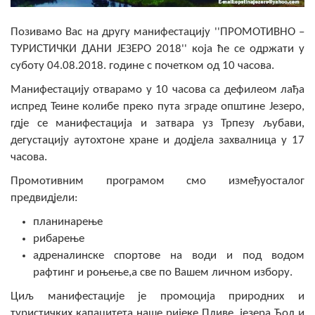
Скупштинско вијеће општине језеро
Позивамо Вас на другу манифестацију ''ПРОМОТИВНО –
Састав Скупштине
ТУРИСТИЧКИ ДАНИ ЈЕЗЕРО 2018'' која ће се одржати у
суботу 04.08.2018. године с почетком од 10 часова.
Службени Гласници
Манифестацију отварамо у 10 часова са дефилеом лађа
испред Теине колибе преко пута зграде општине Језеро,
ОПШТИНСКА УПРАВА
гдје се манифестација и затвара уз Трпезу љубави,
дегустацију аутохтоне хране и додјела захвалница у 17
ИНФО
часова.
Вијести
Промотивним програмом смо измеђуосталог
предвидјели:
Активности
планинарење
Јавни позиви
рибарење
адреналинске спортове на води и под водом
Обавјештења
рафтинг и роњење,а све по Вашем личном избору.
Заштита од пожара
Циљ манифестације је промоција природних и
туристичких капацитета наше ријеке Пливе, језера Ђол и