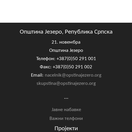
Општина Језеро, Република Српска
21. новембра
Општина Језеро
Телефон: +387(0)50 291 001
Факс: +387(0)50 291 002
Email:
nacelnik@opstinajezero.org
skupstina@opstinajezero.org
...
Јавне набавке
Важни телфони
Пројекти