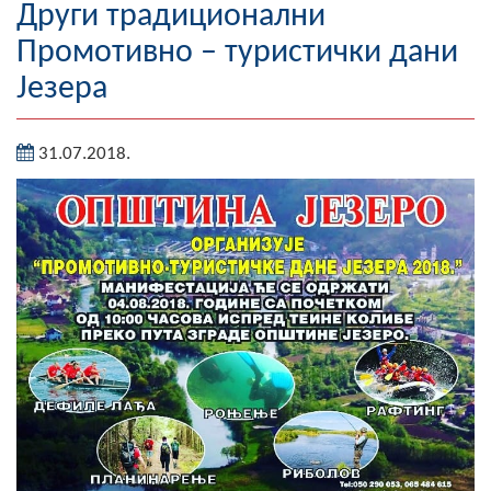
Други традиционални
Географија
Промотивно – туристички дани
Насељена мјеста
Језера
Занимљивости
31.07.2018.
Фотогалерија
НАЧЕЛНИК
О Начелнику
Замјеник начелника
Извјештај о раду начелника
СКУПШТИНА
Статут Општине