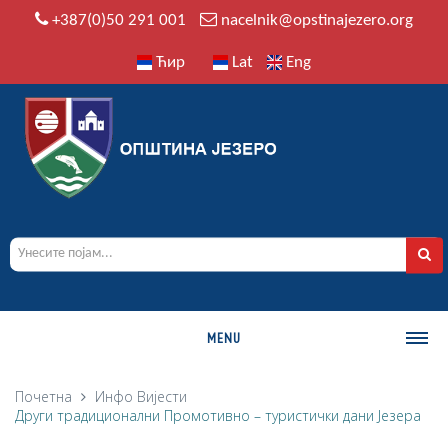
+387(0)50 291 001
nacelnik@opstinajezero.org
Ћир
Lat
Eng
MENU
О ОПШТИНИ
Почетна
Инфо
Вијести
Други традиционални Промотивно – туристички дани Језера
Историја