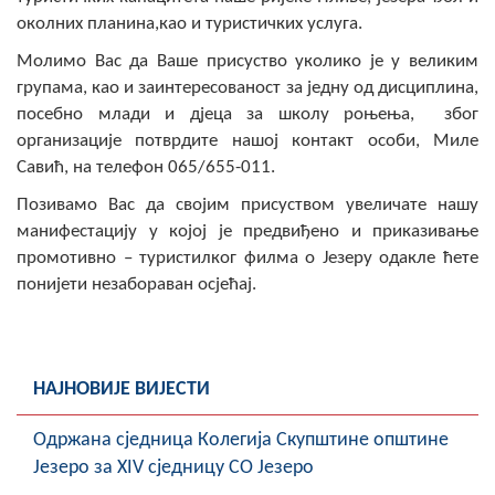
COVID 19
околних планина,као и туристичких услуга.
Молимо Вас да Ваше присуство уколико је у великим
Геоистраживања
групама, као и заинтересованост за једну од дисциплина,
посебно млади и дјеца за школу роњења, због
ФИНАНСИЈЕ
организације потврдите нашој контакт особи, Миле
ПРИВРЕДА
Савић, на телефон 065/655-011.
Позивамо Вас да својим присуством увеличате нашу
Пољопривреда
манифестацију у којој је предвиђено и приказивање
Туризам
промотивно – туристилког филма о Језеру одакле ћете
понијети незабораван осјећај.
Спорт
ЦИВИЛНА ЗАШТИТА
НАЈНОВИЈЕ ВИЈЕСТИ
КОНТАКТ
Oдржана сједница Колегија Скупштине општине
Језеро за XIV сједницу СО Језеро